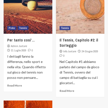
Picks
Tennis
Tennis
Per tanto cosi’…
Il Tennis, Capitolo #2: il
Sorteggio
Admin Juxtare
21 Luglio 2020
0
Info Juxtare
24 Giugno 2020
0
I dettagli fanno la
differenza, nello sport e
Nel Capitolo #1 abbiamo
nella vita. Quando rifletto
parlato del campo da gioco
sul gioco del tennis non
di Tennis, ovvero del
posso non pensare...
campo di battaglia su cui i
giocatori...
Read More
Read More