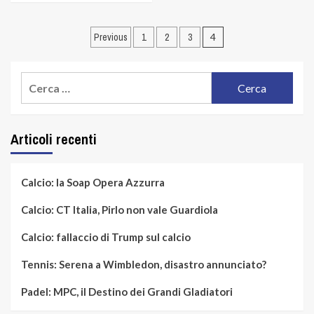
Navigazione
Previous
1
2
3
4
articoli
Ricerca
per:
Articoli recenti
Calcio: la Soap Opera Azzurra
Calcio: CT Italia, Pirlo non vale Guardiola
Calcio: fallaccio di Trump sul calcio
Tennis: Serena a Wimbledon, disastro annunciato?
Padel: MPC, il Destino dei Grandi Gladiatori