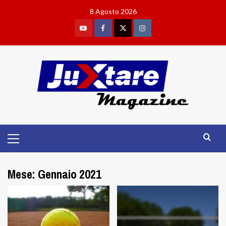
Skip
8 Agosto 2026
to
content
Youtube
Facebook
Twitter
Instagram
Primary
Menu
Mese:
Gennaio 2021