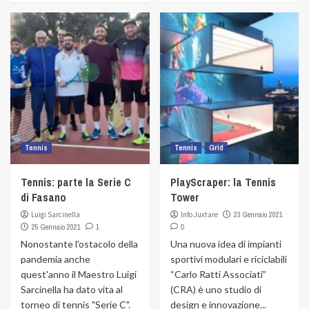
Tennis
Tennis
Grid
Tennis: parte la Serie C
PlayScraper: la Tennis
di Fasano
Tower
Luigi Sarcinella
Info Juxtare
23 Gennaio 2021
25 Gennaio 2021
1
0
Nonostante l'ostacolo della
Una nuova idea di impianti
pandemia anche
sportivi modulari e riciclabili
quest'anno il Maestro Luigi
“Carlo Ratti Associati”
Sarcinella ha dato vita al
(CRA) è uno studio di
torneo di tennis "Serie C".
design e innovazione...