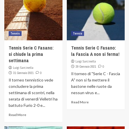
Tennis
Tennis
Tennis Serie C Fasano:
Tennis Serie C Fasano:
si chiude la prima
la Fascia A non si ferma!
settimana
Luigi Sarcinella
29 Gennaio 2021
0
Luigi Sarcinella
31 Gennaio 2021
0
Il torneo di "Serie C - Fascia
Il torneo tennistico vede
A" non si fa mettere il
concludere la prima
bastone nelle ruote da
settimana di scontri, nella
nessun virus e...
serata di venerdì Velletri ha
Read More
battuto Furio 2-0 e...
Read More