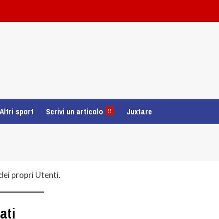
Altri sport
Scrivi un articolo
Juxtare
!!
ei propri Utenti.
ati