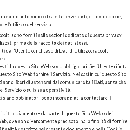
, in modo autonomo o tramite terze parti, ci sono: cookie,
te l’utilizzo del servizio.
ccolti sono forniti nelle sezioni dedicate di questa privacy
izzati prima della raccolta dei dati stessi.
 dall’Utente o, nel caso di Dati di Utilizzo, raccolti
eb.
iesti da questo Sito Web sono obbligatori. Se l’Utente rifiuta
esto Sito Web fornire il Servizio. Nei casi in cui questo Sito
i sono liberi di astenersi dal comunicare tali Dati, senza che
l Servizio o sulla sua operatività.
 siano obbligatori, sono incoraggiati a contattare il
nti di tracciamento – da parte di questo Sito Web o dei
o Web, ove non diversamente precisato, ha la finalità di fornire
ori finalità descritte nel presente documento e nella
Cookie