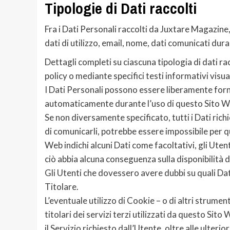
Tipologie di Dati raccolti
Fra i Dati Personali raccolti da Juxtare Magazine
dati di utilizzo, email, nome, dati comunicati duran
Dettagli completi su ciascuna tipologia di dati ra
policy o mediante specifici testi informativi visual
I Dati Personali possono essere liberamente forniti
automaticamente durante l’uso di questo Sito W
Se non diversamente specificato, tutti i Dati rich
di comunicarli, potrebbe essere impossibile per qu
Web indichi alcuni Dati come facoltativi, gli Utent
ciò abbia alcuna conseguenza sulla disponibilità de
Gli Utenti che dovessero avere dubbi su quali Dati
Titolare.
L’eventuale utilizzo di Cookie – o di altri strume
titolari dei servizi terzi utilizzati da questo Sit
il Servizio richiesto dall’Utente, oltre alle ulteri