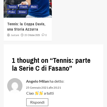
Tennis
Flash
Main
Picks
Slider
Tennis: la Coppa Davis,
una Storia Azzurra
Juxtare
23 Ottobre 2025
0
1 thought on “
Tennis: parte
la Serie C di Fasano
”
Angelo Milan
ha detto:
25 Gennaio 2021 alle 20:21
Ciao
a tutti
Rispondi