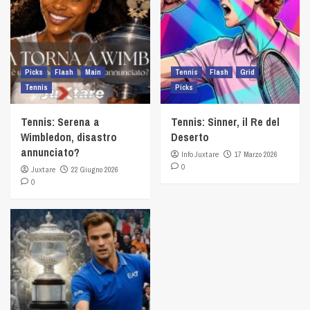
Picks
Flash
Main
Tennis
Flash
Grid
Tennis
Picks
Tennis: Serena a
Tennis: Sinner, il Re del
Wimbledon, disastro
Deserto
annunciato?
Info Juxtare
17 Marzo 2026
0
Juxtare
22 Giugno 2026
0