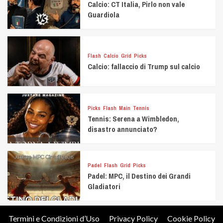
Calcio: CT Italia, Pirlo non vale
Guardiola
Flash
Calcio
Grid
Picks
Calcio: fallaccio di Trump sul calcio
Picks
Flash
Main
Tennis
Tennis: Serena a Wimbledon,
disastro annunciato?
Padel
Flash
Grid
Picks
Padel: MPC, il Destino dei Grandi
Gladiatori
Termini e Condizioni d’Uso
Privacy Policy
Cookie Policy