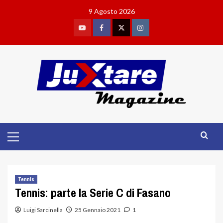
Skip
9 Agosto 2026
to
content
Youtube
Facebook
Twitter
Instagram
Primary
Menu
Tennis
Tennis: parte la Serie C di Fasano
Luigi Sarcinella
25 Gennaio 2021
1