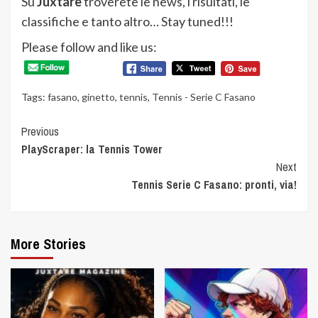
Su
Juxtare
troverete le news, i risultati, le
classifiche e tanto altro… Stay tuned!!!
Please follow and like us:
Tags:
fasano
,
ginetto
,
tennis
,
Tennis - Serie C Fasano
Continue
Previous
PlayScraper: la Tennis Tower
Reading
Next
Tennis Serie C Fasano: pronti, via!
More Stories