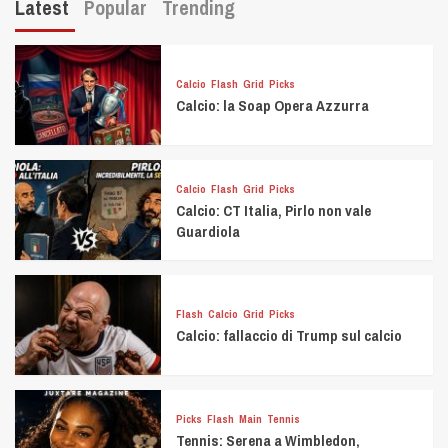
Latest
Popular
Trending
Calcio
Flash
Grid
Picks
Calcio: la Soap Opera Azzurra
Calcio
Flash
Grid
Picks
Calcio: CT Italia, Pirlo non vale
Guardiola
Flash
Calcio
Grid
Picks
Calcio: fallaccio di Trump sul calcio
Picks
Flash
Main
Tennis
Tennis: Serena a Wimbledon,