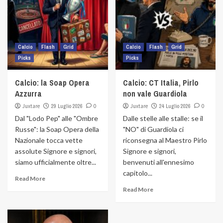
Calcio
Flash
Grid
Calcio
Flash
Grid
Picks
Picks
Calcio: la Soap Opera
Calcio: CT Italia, Pirlo
Azzurra
non vale Guardiola
Juxtare
29 Luglio 2026
0
Juxtare
24 Luglio 2026
0
Dal "Lodo Pep" alle "Ombre
Dalle stelle alle stalle: se il
Russe": la Soap Opera della
"NO" di Guardiola ci
Nazionale tocca vette
riconsegna al Maestro Pirlo
assolute Signore e signori,
Signore e signori,
siamo ufficialmente oltre...
benvenuti all'ennesimo
capitolo...
Read More
Read More