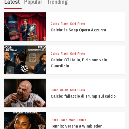
Latest
Popular
Trending
Calcio
Flash
Grid
Picks
Calcio: la Soap Opera Azzurra
Calcio
Flash
Grid
Picks
Calcio: CT Italia, Pirlo non vale
Guardiola
Flash
Calcio
Grid
Picks
Calcio: fallaccio di Trump sul calcio
Picks
Flash
Main
Tennis
Tennis: Serena a Wimbledon,