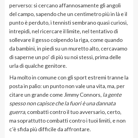
perverso: si cercano affannosamente gli angoli
del campo, sapendo che un centimetro più in là e il
punto è perduto, i tennisti sembrano quasi curiosi,
intrepidi, nel ricercare il limite, nel tentativo di
sollevare il gesso colpendo la riga, come quando
da bambini, in piedi su un muretto alto, cercavamo
di saperne un po’ di più su noi stessi, prima delle
urla di qualche genitore.
Ha molto in comune con gli sport estremi tranne la
posta in palio: un punto non vale una vita, ma, per
citare un grande come Jimmy Connors,
la gente
spesso non capisce che la fuori è una dannata
guerra
, combatti contro il tuo avversario, certo,
ma soprattutto combatti contro i tuoi limiti, e non
c’è sfida più difficile da affrontare.