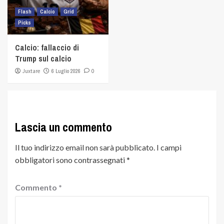
Flash
Calcio
Grid
Picks
Calcio: fallaccio di
Trump sul calcio
Juxtare
6 Luglio 2026
0
Lascia un commento
Il tuo indirizzo email non sarà pubblicato.
I campi
obbligatori sono contrassegnati
*
Commento
*