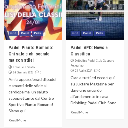
Grid
Padel
Picks
Grid
Padel
Picks
Padel: Pianto Romano:
Padel, APD: News e
Chi sale e chi scende,
Classifica
ma con stile!
Dribbling Padel Club Gaspare
Pellegrino
Emanuela Sardo
23 Aprile 2024
0
24 Gennaio 2025
0
Ciao a tutti ed eccoci qui
Amici appassionati di padel
su Juxtare Magazine per
e amanti delle sfide al
dare uno sguardo
cardiopalma, un saluto
all'andamento in casa
scoppiettante dal Centro
Dribbling Padel Club Sono...
Sportivo Pianto Romano!
Siamo qui...
Read More
Read More