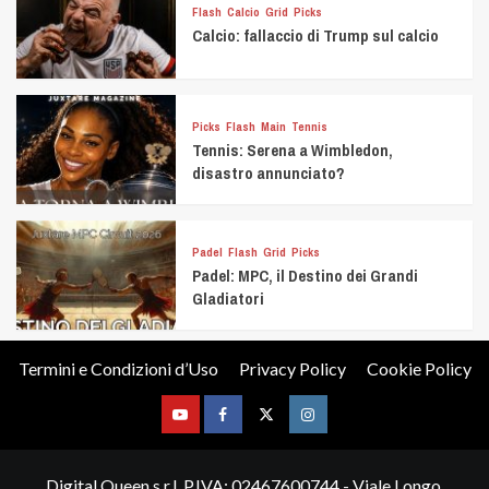
Flash
Calcio
Grid
Picks
Calcio: fallaccio di Trump sul calcio
Picks
Flash
Main
Tennis
Tennis: Serena a Wimbledon,
disastro annunciato?
Padel
Flash
Grid
Picks
Padel: MPC, il Destino dei Grandi
Gladiatori
Termini e Condizioni d’Uso
Privacy Policy
Cookie Policy
Youtube
Facebook
Twitter
Instagram
Digital Queen s.r.l. P.IVA: 02467600744 - Viale Longo,