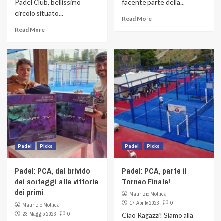
Padel Club, bellissimo
facente parte della...
circolo situato...
Read More
Read More
Padel
Picks
Padel
Picks
Padel: PCA, dal brivido
Padel: PCA, parte il
dei sorteggi alla vittoria
Torneo Finale!
dei primi
Maurizio Mollica
17 Aprile 2023
0
Maurizio Mollica
23 Maggio 2023
0
Ciao Ragazzi! Siamo alla