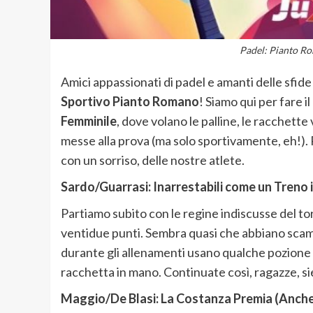
Padel: Pianto R
Amici appassionati di padel e amanti delle sfid
Sportivo Pianto Romano
! Siamo qui per fare i
Femminile
, dove volano le palline, le racchett
messe alla prova (ma solo sportivamente, eh!). P
con un sorriso, delle nostre atlete.
Sardo/Guarrasi: Inarrestabili come un Treno 
Partiamo subito con le regine indiscusse del to
ventidue punti. Sembra quasi che abbiano scam
durante gli allenamenti usano qualche pozione
racchetta in mano. Continuate così, ragazze, s
Maggio/De Blasi: La Costanza Premia (Anch