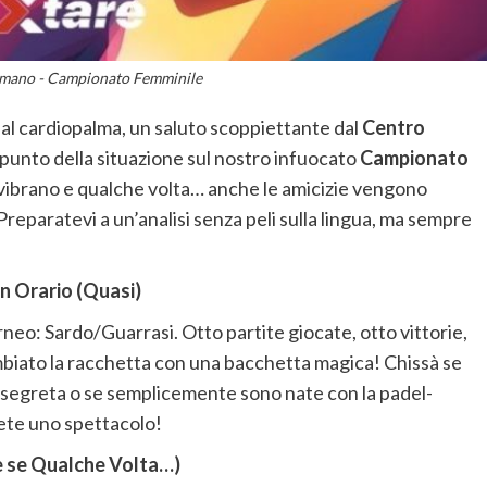
omano - Campionato Femminile
e al cardiopalma, un saluto scoppiettante dal
Centro
l punto della situazione sul nostro infuocato
Campionato
e vibrano e qualche volta… anche le amicizie vengono
reparatevi a un’analisi senza peli sulla lingua, ma sempre
in Orario (Quasi)
rneo: Sardo/Guarrasi. Otto partite giocate, otto vittorie,
biato la racchetta con una bacchetta magica! Chissà se
 segreta o se semplicemente sono nate con la padel-
iete uno spettacolo!
e se Qualche Volta…)