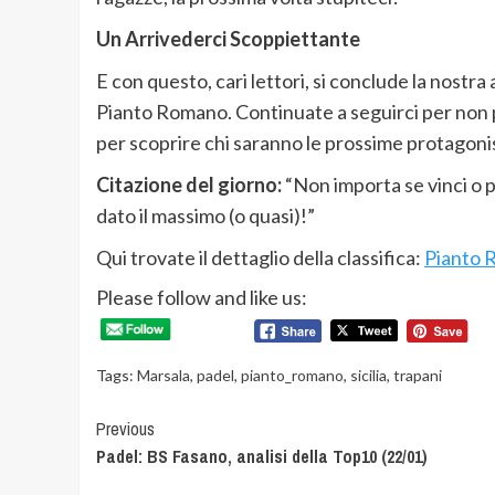
Un Arrivederci Scoppiettante
E con questo, cari lettori, si conclude la nostra
Pianto Romano. Continuate a seguirci per non 
per scoprire chi saranno le prossime protagoni
Citazione del giorno:
“Non importa se vinci o pe
dato il massimo (o quasi)!”
Qui trovate il dettaglio della classifica:
Pianto 
Please follow and like us:
Tags:
Marsala
,
padel
,
pianto_romano
,
sicilia
,
trapani
Continue
Previous
Padel: BS Fasano, analisi della Top10 (22/01)
Reading