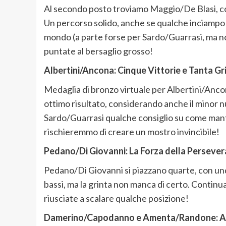
Al secondo posto troviamo Maggio/De Blasi, con 
Un percorso solido, anche se qualche inciampo qu
mondo (a parte forse per Sardo/Guarrasi, ma non
puntate al bersaglio grosso!
Albertini/Ancona: Cinque Vittorie e Tanta Gr
Medaglia di bronzo virtuale per Albertini/Ancona
ottimo risultato, considerando anche il minor 
Sardo/Guarrasi qualche consiglio su come mante
rischieremmo di creare un mostro invincibile!
Pedano/Di Giovanni: La Forza della Perseve
Pedano/Di Giovanni si piazzano quarte, con undic
bassi, ma la grinta non manca di certo. Continua
riusciate a scalare qualche posizione!
Damerino/Capodanno e Amenta/Randone: A Par