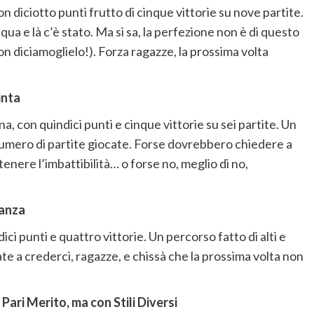
diciotto punti frutto di cinque vittorie su nove partite.
a e là c’è stato. Ma si sa, la perfezione non è di questo
 diciamoglielo!). Forza ragazze, la prossima volta
inta
, con quindici punti e cinque vittorie su sei partite. Un
numero di partite giocate. Forse dovrebbero chiedere a
nere l’imbattibilità… o forse no, meglio di no,
ranza
i punti e quattro vittorie. Un percorso fatto di alti e
te a crederci, ragazze, e chissà che la prossima volta non
i Merito, ma con Stili Diversi