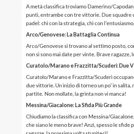
A metà classifica troviamo Damerino/Capodan
punti, entrambe con tre vittorie. Due squadre c
padel: chi con la strategia, chi con l’entusiasmo
Arco/Genovese: La Battaglia Continua
Arco/Genovese si trovano al settimo posto, con 
non si sono mai date per vinte. Brave ragazze, 
Curatolo/Marano e Frazzitta/Scuderi: Due Vit
Curatolo/Marano e Frazzitta/Scuderi occupano 
due vittorie. Un inizio di torneo un po’ in salita
partite. Non mollate, la grinta non vi manca!
Messina/Giacalone: La Sfida Più Grande
Chiudiamo la classifica con Messina/Giacalone,
che siano le meno brave! Anzi, spesso le sfide pi
ragazze, la prossima volta stupiteci!