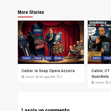
More Stories
Calcio
Flash
Grid
Picks
Calcio
Flas
Calcio: la Soap Opera Azzurra
Calcio: CT 
Guardiola
Juxtare
29 Luglio 2026
0
Juxtare
2
Lascia un commento