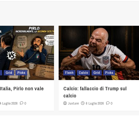
h
Grid
Picks
Flash
Calcio
Grid
Picks
Italia, Pirlo non vale
Calcio: fallaccio di Trump sul
calcio
4 Luglio 2026
0
Juxtare
6 Luglio 2026
0