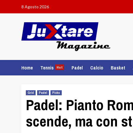
Skip
8 Agosto 2026
to
content
Home
Tennis
Padel
Calcio
Basket
Hot
Grid
Padel
Picks
Padel: Pianto Rom
scende, ma con sti