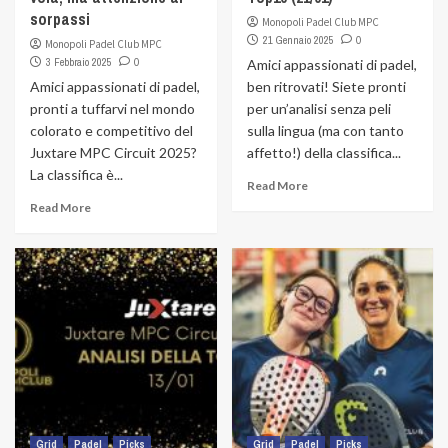
sorpassi
Monopoli Padel Club MPC
21 Gennaio 2025
0
Monopoli Padel Club MPC
3 Febbraio 2025
0
Amici appassionati di padel,
Amici appassionati di padel,
ben ritrovati! Siete pronti
pronti a tuffarvi nel mondo
per un’analisi senza peli
colorato e competitivo del
sulla lingua (ma con tanto
Juxtare MPC Circuit 2025?
affetto!) della classifica...
La classifica è...
Read More
Read More
Grid
Padel
Picks
Grid
Padel
Picks