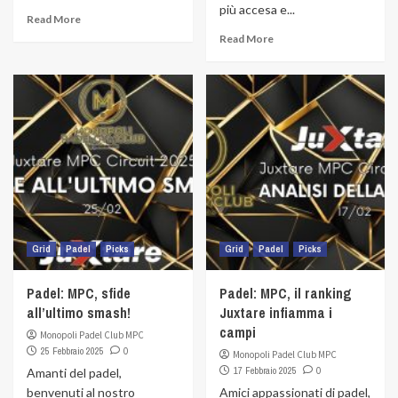
più accesa e...
Read More
Read More
Grid
Padel
Picks
Grid
Padel
Picks
Padel: MPC, sfide
Padel: MPC, il ranking
all’ultimo smash!
Juxtare infiamma i
campi
Monopoli Padel Club MPC
25 Febbraio 2025
0
Monopoli Padel Club MPC
17 Febbraio 2025
0
Amanti del padel,
benvenuti al nostro
Amici appassionati di padel,