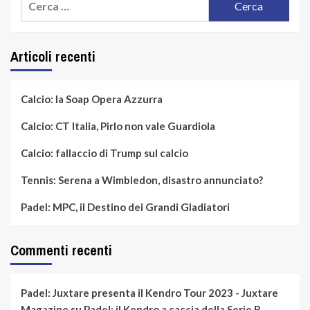
per:
Articoli recenti
Calcio: la Soap Opera Azzurra
Calcio: CT Italia, Pirlo non vale Guardiola
Calcio: fallaccio di Trump sul calcio
Tennis: Serena a Wimbledon, disastro annunciato?
Padel: MPC, il Destino dei Grandi Gladiatori
Commenti recenti
Padel: Juxtare presenta il Kendro Tour 2023 - Juxtare
Magazine
su
Padel: il Kendro a caccia della Serie B