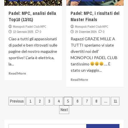
Padel: MPC, analisi della
Padel: MPC, i risultati del
Top10 (13/01)
Master Finals
Monopoli Padel Club MPC
Monopoli Padel Club MPC
13 Gennaio 2025
0
29 Dicembre 2024
0
Ciao a tutti gli appassionati
Ragazzi GRAZIE MILLE A
di padel e ben ritrovati sulle
TUTTI speriamo vi siate
pagine del nostro magazine
divertiti noi dell'
sportivo! L'aria è elettrica,
MONOPOLI PADEL CLUB
la...
tantissimo
…. È
stato un viaggio...
Read More
Read More
Navigazione
Previous
1
2
3
4
5
6
7
8
…
11
articoli
Next
Ricerca