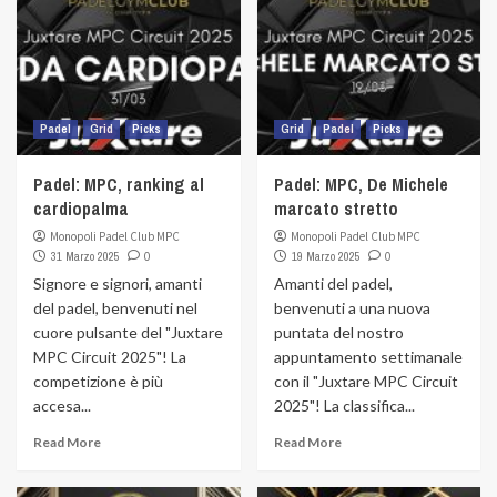
Padel
Grid
Picks
Grid
Padel
Picks
Padel: MPC, ranking al
Padel: MPC, De Michele
cardiopalma
marcato stretto
Monopoli Padel Club MPC
Monopoli Padel Club MPC
31 Marzo 2025
0
19 Marzo 2025
0
Signore e signori, amanti
Amanti del padel,
del padel, benvenuti nel
benvenuti a una nuova
cuore pulsante del "Juxtare
puntata del nostro
MPC Circuit 2025"! La
appuntamento settimanale
competizione è più
con il "Juxtare MPC Circuit
accesa...
2025"! La classifica...
Read More
Read More