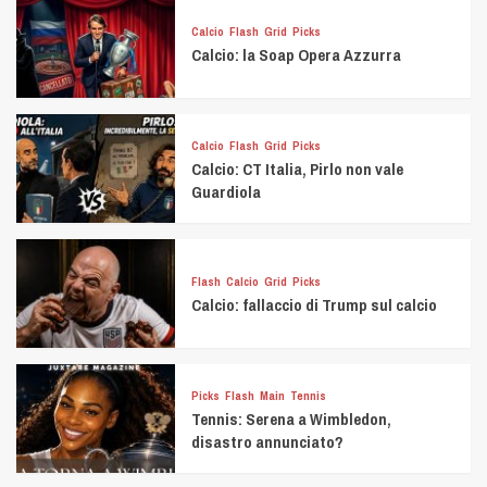
Calcio
Flash
Grid
Picks
Calcio: la Soap Opera Azzurra
Calcio
Flash
Grid
Picks
Calcio: CT Italia, Pirlo non vale
Guardiola
Flash
Calcio
Grid
Picks
Calcio: fallaccio di Trump sul calcio
Picks
Flash
Main
Tennis
Tennis: Serena a Wimbledon,
disastro annunciato?