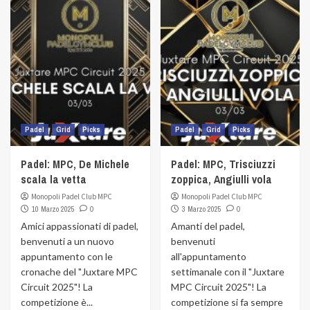
Padel
Grid
Picks
Padel
Grid
Picks
Padel: MPC, De Michele
Padel: MPC, Trisciuzzi
scala la vetta
zoppica, Angiulli vola
Monopoli Padel Club MPC
Monopoli Padel Club MPC
10 Marzo 2025
0
3 Marzo 2025
0
Amici appassionati di padel,
Amanti del padel,
benvenuti a un nuovo
benvenuti
appuntamento con le
all'appuntamento
cronache del "Juxtare MPC
settimanale con il "Juxtare
Circuit 2025"! La
MPC Circuit 2025"! La
competizione è...
competizione si fa sempre