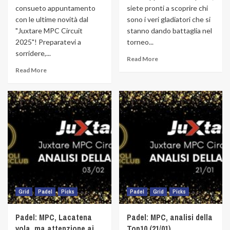
consueto appuntamento
siete pronti a scoprire chi
con le ultime novità dal
sono i veri gladiatori che si
"Juxtare MPC Circuit
stanno dando battaglia nel
2025"! Preparatevi a
torneo...
sorridere,...
Read More
Read More
Grid
Padel
Picks
Padel
Grid
Picks
Padel: MPC, Lacatena
Padel: MPC, analisi della
vola, ma attenzione ai
Top10 (21/01)