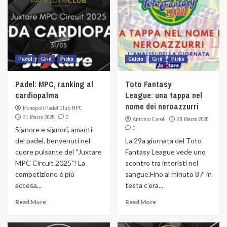
Padel
Grid
Picks
Calcio
Grid
Picks
Padel: MPC, ranking al
Toto Fantasy
cardiopalma
League: una tappa nel
nome dei neroazzurri
Monopoli Padel Club MPC
31 Marzo 2025
0
Antonio Caroli
28 Marzo 2025
0
Signore e signori, amanti
del padel, benvenuti nel
La 29a giornata del Toto
cuore pulsante del "Juxtare
Fantasy League vede uno
MPC Circuit 2025"! La
scontro tra interisti nel
competizione è più
sangue.Fino al minuto 87’ in
accesa...
testa c’era...
Read More
Read More