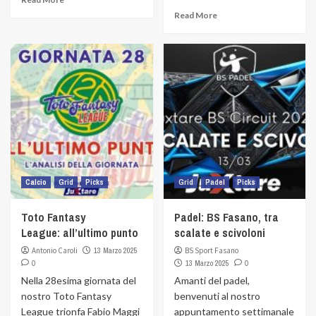
Read More
Calcio
Grid
Picks
Grid
Padel
Picks
Toto Fantasy
Padel: BS Fasano, tra
League: all’ultimo punto
scalate e scivoloni
Antonio Caroli
13 Marzo 2025
BS Sport Fasano
0
13 Marzo 2025
0
Nella 28esima giornata del
Amanti del padel,
nostro Toto Fantasy
benvenuti al nostro
League trionfa Fabio Maggi
appuntamento settimanale