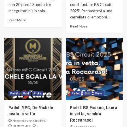
con 20 punti. Supera tre
con il Juxtare BS Circuit
inseguitori di un solo...
2025! Preparatevi a una
carrellata di emozioni,...
Read More
Read More
Padel
Grid
Picks
Padel
Grid
Picks
Padel: MPC, De Michele
Padel: BS Fasano, Laera
scala la vetta
in vetta, sembra
Roccaraso!
Monopoli Padel Club MPC
10 Marzo 2025
0