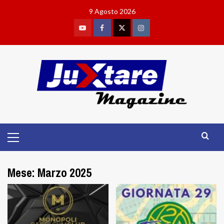
Skip
9 Agosto 2026
to
content
Youtube
Facebook
Twitter
Instagram
Primary
Menu
Mese:
Marzo 2025