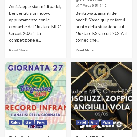
BS Sport Fasano
7 Marzo 2025
0
Amici appassionati di padel,
benvenuti a un nuovo
Bentrovati, amanti del
appuntamento con le
padel! Siamo qui per fare il
cronache del "Juxtare MPC
punto della situazione sul
Circuit 2025"! La
"Juxtare BS Circuit 2025", il
competizione è...
torneo che...
Read More
Read More
Calcio
Grid
Picks
Padel
Grid
Picks