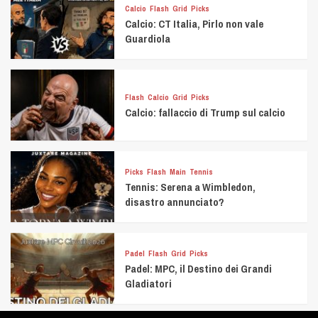
Calcio
Flash
Grid
Picks
Calcio: CT Italia, Pirlo non vale
Guardiola
Flash
Calcio
Grid
Picks
Calcio: fallaccio di Trump sul calcio
Picks
Flash
Main
Tennis
Tennis: Serena a Wimbledon,
disastro annunciato?
Padel
Flash
Grid
Picks
Padel: MPC, il Destino dei Grandi
Gladiatori