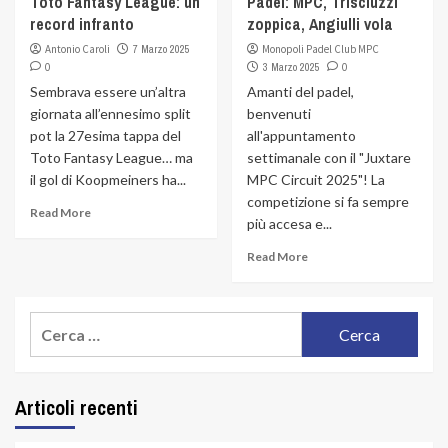
Toto Fantasy League: un
Padel: MPC, Trisciuzzi
record infranto
zoppica, Angiulli vola
Antonio Caroli
7 Marzo 2025
Monopoli Padel Club MPC
0
3 Marzo 2025
0
Sembrava essere un’altra
Amanti del padel,
giornata all’ennesimo split
benvenuti
pot la 27esima tappa del
all'appuntamento
Toto Fantasy League… ma
settimanale con il "Juxtare
il gol di Koopmeiners ha...
MPC Circuit 2025"! La
competizione si fa sempre
Read More
più accesa e...
Read More
Ricerca
per:
Articoli recenti