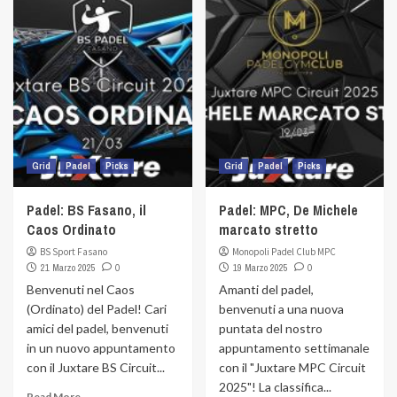
Grid
Padel
Picks
Grid
Padel
Picks
Padel: BS Fasano, il
Padel: MPC, De Michele
Caos Ordinato
marcato stretto
BS Sport Fasano
Monopoli Padel Club MPC
21 Marzo 2025
0
19 Marzo 2025
0
Benvenuti nel Caos
Amanti del padel,
(Ordinato) del Padel! Cari
benvenuti a una nuova
amici del padel, benvenuti
puntata del nostro
in un nuovo appuntamento
appuntamento settimanale
con il Juxtare BS Circuit...
con il "Juxtare MPC Circuit
2025"! La classifica...
Read More