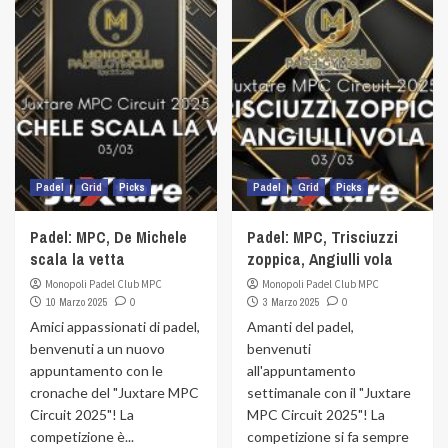
Padel
Grid
Picks
Padel
Grid
Picks
Padel: MPC, De Michele
Padel: MPC, Trisciuzzi
scala la vetta
zoppica, Angiulli vola
Monopoli Padel Club MPC
Monopoli Padel Club MPC
10 Marzo 2025
0
3 Marzo 2025
0
Amici appassionati di padel,
Amanti del padel,
benvenuti a un nuovo
benvenuti
appuntamento con le
all'appuntamento
cronache del "Juxtare MPC
settimanale con il "Juxtare
Circuit 2025"! La
MPC Circuit 2025"! La
competizione è...
competizione si fa sempre