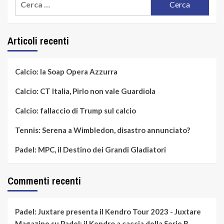
per:
Articoli recenti
Calcio: la Soap Opera Azzurra
Calcio: CT Italia, Pirlo non vale Guardiola
Calcio: fallaccio di Trump sul calcio
Tennis: Serena a Wimbledon, disastro annunciato?
Padel: MPC, il Destino dei Grandi Gladiatori
Commenti recenti
Padel: Juxtare presenta il Kendro Tour 2023 - Juxtare
Magazine
su
Padel: il Kendro a caccia della Serie B