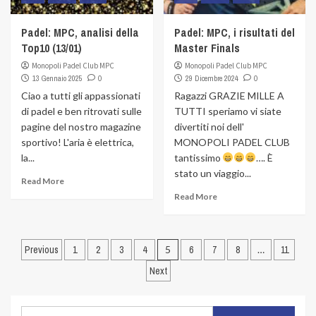
Padel: MPC, analisi della
Padel: MPC, i risultati del
Top10 (13/01)
Master Finals
Monopoli Padel Club MPC
Monopoli Padel Club MPC
13 Gennaio 2025
0
29 Dicembre 2024
0
Ciao a tutti gli appassionati
Ragazzi GRAZIE MILLE A
di padel e ben ritrovati sulle
TUTTI speriamo vi siate
pagine del nostro magazine
divertiti noi dell'
sportivo! L'aria è elettrica,
MONOPOLI PADEL CLUB
la...
tantissimo
…. È
stato un viaggio...
Read More
Read More
Navigazione
Previous
1
2
3
4
5
6
7
8
…
11
articoli
Next
Ricerca