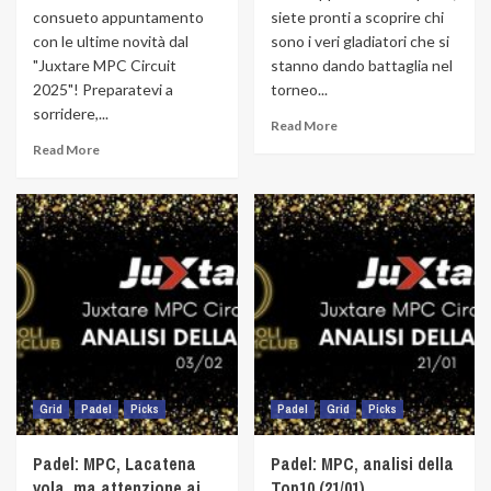
consueto appuntamento
siete pronti a scoprire chi
con le ultime novità dal
sono i veri gladiatori che si
"Juxtare MPC Circuit
stanno dando battaglia nel
2025"! Preparatevi a
torneo...
sorridere,...
Read More
Read More
Grid
Padel
Picks
Padel
Grid
Picks
Padel: MPC, Lacatena
Padel: MPC, analisi della
vola, ma attenzione ai
Top10 (21/01)