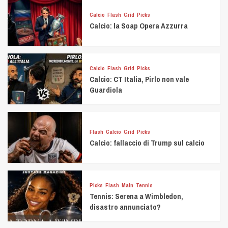
Calcio
Flash
Grid
Picks
Calcio: la Soap Opera Azzurra
Calcio
Flash
Grid
Picks
Calcio: CT Italia, Pirlo non vale
Guardiola
Flash
Calcio
Grid
Picks
Calcio: fallaccio di Trump sul calcio
Picks
Flash
Main
Tennis
Tennis: Serena a Wimbledon,
disastro annunciato?