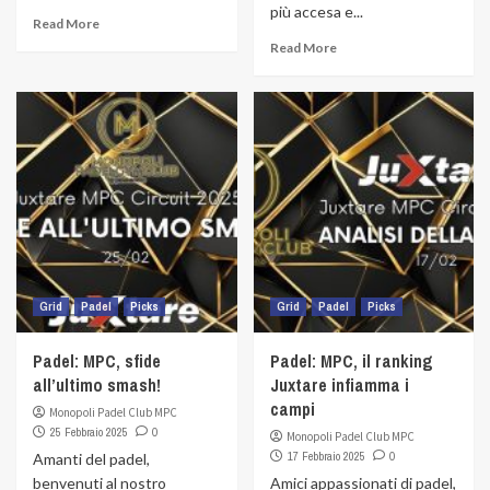
più accesa e...
Read More
Read More
Grid
Padel
Picks
Grid
Padel
Picks
Padel: MPC, sfide
Padel: MPC, il ranking
all’ultimo smash!
Juxtare infiamma i
campi
Monopoli Padel Club MPC
25 Febbraio 2025
0
Monopoli Padel Club MPC
17 Febbraio 2025
0
Amanti del padel,
benvenuti al nostro
Amici appassionati di padel,