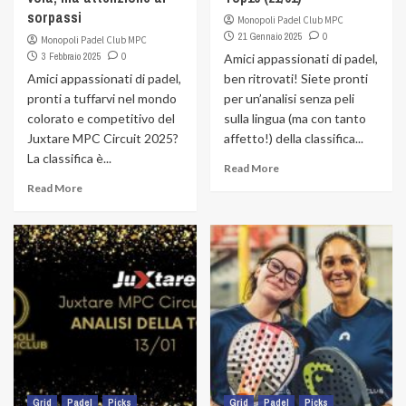
sorpassi
Monopoli Padel Club MPC
21 Gennaio 2025
0
Monopoli Padel Club MPC
3 Febbraio 2025
0
Amici appassionati di padel,
Amici appassionati di padel,
ben ritrovati! Siete pronti
pronti a tuffarvi nel mondo
per un’analisi senza peli
colorato e competitivo del
sulla lingua (ma con tanto
Juxtare MPC Circuit 2025?
affetto!) della classifica...
La classifica è...
Read More
Read More
Grid
Padel
Picks
Grid
Padel
Picks