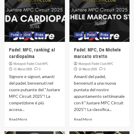
Padel
Grid
Picks
Grid
Padel
Picks
Padel: MPC, ranking al
Padel: MPC, De Michele
cardiopalma
marcato stretto
Monopoli Padel Club MPC
Monopoli Padel Club MPC
31 Marzo 2025
0
19 Marzo 2025
0
Signore e signori, amanti
Amanti del padel,
del padel, benvenuti nel
benvenuti a una nuova
cuore pulsante del "Juxtare
puntata del nostro
MPC Circuit 2025"! La
appuntamento settimanale
competizione è più
con il "Juxtare MPC Circuit
accesa...
2025"! La classifica...
Read More
Read More