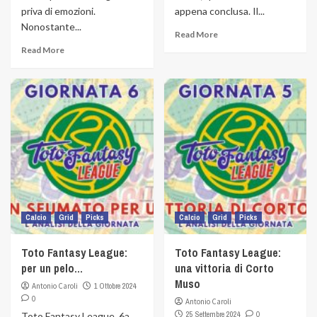
priva di emozioni.
appena conclusa. Il...
Nonostante...
Read More
Read More
Calcio
Grid
Picks
Calcio
Grid
Picks
Toto Fantasy League:
Toto Fantasy League:
per un pelo…
una vittoria di Corto
Muso
Antonio Caroli
1 Ottobre 2024
0
Antonio Caroli
25 Settembre 2024
0
Toto Fantasy League, 6a