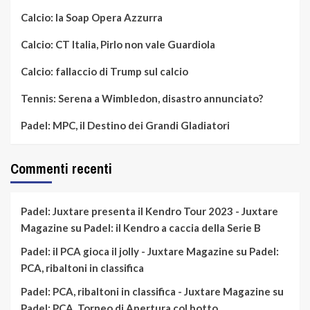
Calcio: la Soap Opera Azzurra
Calcio: CT Italia, Pirlo non vale Guardiola
Calcio: fallaccio di Trump sul calcio
Tennis: Serena a Wimbledon, disastro annunciato?
Padel: MPC, il Destino dei Grandi Gladiatori
Commenti recenti
Padel: Juxtare presenta il Kendro Tour 2023 - Juxtare
Magazine
su
Padel: il Kendro a caccia della Serie B
Padel: il PCA gioca il jolly - Juxtare Magazine
su
Padel:
PCA, ribaltoni in classifica
Padel: PCA, ribaltoni in classifica - Juxtare Magazine
su
Padel: PCA, Torneo di Apertura col botto