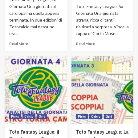
Giornata Una giornata al
Toto Fantasy League, 5a
cardiopalma quella appena
Giornata Una giornata
terminata. In due edizioni di
strana, ricca di tanti
Totocalcio mai nessuno
risultati a sorpresa. Vince la
era...
tappa di Corto Muso...
Read More
Read More
Picks
Calcio
Grid
Picks
Calcio
Grid
Toto Fantasy League: il
Toto Fantasy League: La