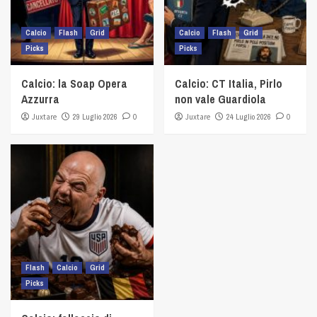
Calcio
Flash
Grid
Calcio
Flash
Grid
Picks
Picks
Calcio: la Soap Opera
Calcio: CT Italia, Pirlo
Azzurra
non vale Guardiola
Juxtare
29 Luglio 2026
0
Juxtare
24 Luglio 2026
0
Flash
Calcio
Grid
Picks