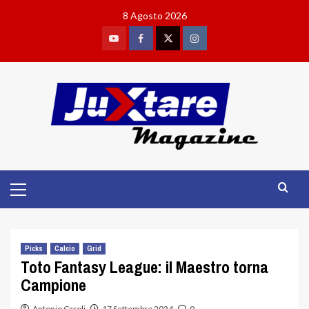
Skip
8 Agosto 2026
to
content
Youtube
Facebook
Twitter
Instagram
Primary
Menu
Picks
Calcio
Grid
Toto Fantasy League: il Maestro torna
Campione
Antonio Caroli
17 Settembre 2024
0