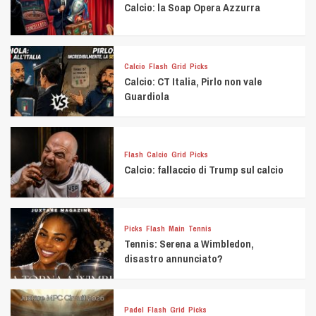
Calcio: la Soap Opera Azzurra
Calcio
Flash
Grid
Picks
Calcio: CT Italia, Pirlo non vale
Guardiola
Flash
Calcio
Grid
Picks
Calcio: fallaccio di Trump sul calcio
Picks
Flash
Main
Tennis
Tennis: Serena a Wimbledon,
disastro annunciato?
Padel
Flash
Grid
Picks