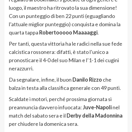
luogo, il maestro ha ritrovato la sua dimensione!
Con un punteggio di ben 22 punti (eguagliando
l’attuale miglior punteggio) conquista e domina la
quarta tappa
Robertooooo Maaaaggi
.
Per tanti, questa vittoria ha le radici nella sue fede
calcistica rossonera: difatti, è stato l’unico a
pronosticare il 4-0 del suo Milan e l’1-1 dei cugini
nerazzurri.
Da segnalare, infine, il buon
Danilo Rizzo
che
balza in testa alla classifica generale con 49 punti.
Scaldate i motori, perché prossima giornata si
preannuncia davvero infuocata:
Juve-Napoli
nel
match del sabato sera e il
Derby della Madonnina
per chiudere la domenica sera.