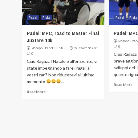
Padel
Picks
Padel
Picks
Padel: MPC, road to Master Final
Padel: MPC
Juxtare 10k
Monopoli Pad
0
Monopoli Padel Club MPC
22 Novembre 2023
0
Ciao Ragazzi
breve aggior
Ciao Ragazzi! Natale è all'orizzonte, vi
sviluppi del
state impegnando a fare i ragali ai
quanto riguar
vostri cari? Non riducetevi all'ultimo
momento
...
Read More
Read More