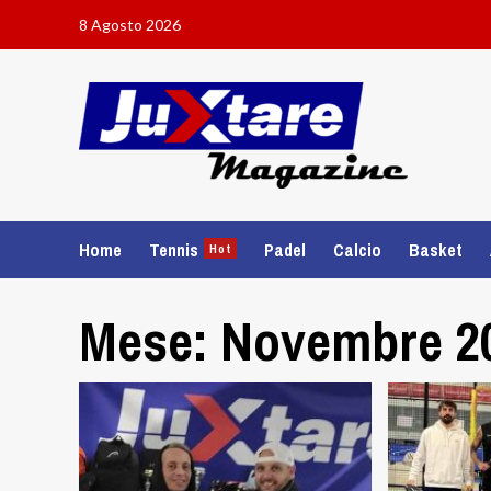
Skip
8 Agosto 2026
to
content
Home
Tennis
Padel
Calcio
Basket
Hot
Mese:
Novembre 2