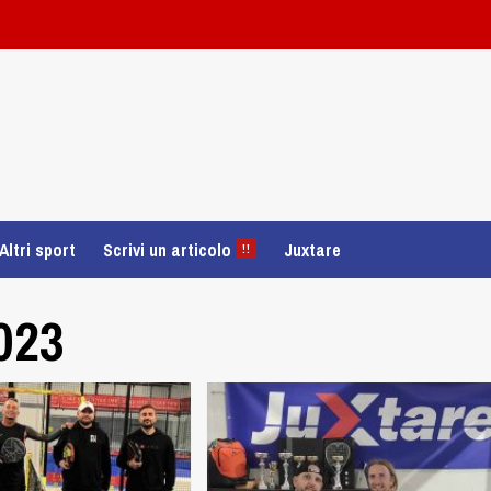
Altri sport
Scrivi un articolo
Juxtare
!!
023