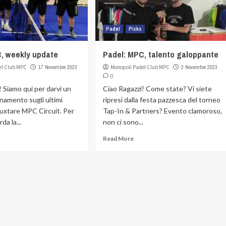
Padel
Picks
, weekly update
Padel: MPC, talento galoppante
el Club MPC
17 Novembre 2023
Monopoli Padel Club MPC
3 Novembre 2023
0
! Siamo qui per darvi un
Ciao Ragazzi! Come state? Vi siete
namento sugli ultimi
ripresi dalla festa pazzesca del torneo
 Juxtare MPC Circuit. Per
Tap-In & Partners? Evento clamoroso,
da la...
non ci sono...
Read More