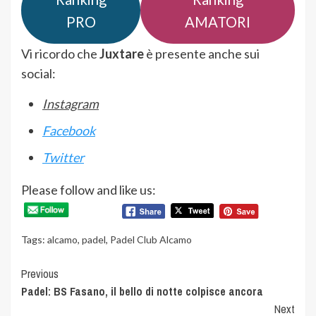
PRO
AMATORI
Vi ricordo che
Juxtare
è presente anche sui
social:
Instagram
Facebook
Twitter
Please follow and like us:
Tags:
alcamo
,
padel
,
Padel Club Alcamo
Continue
Previous
Padel: BS Fasano, il bello di notte colpisce ancora
Reading
Next