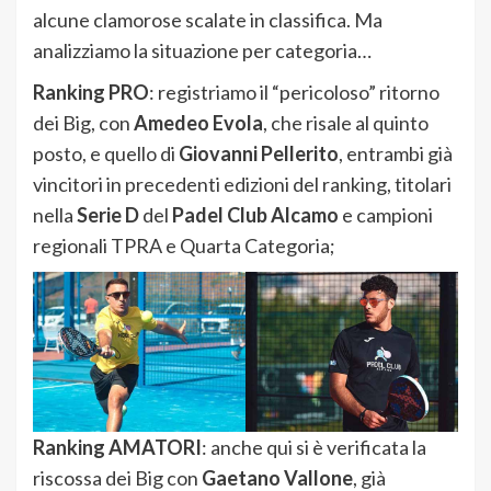
alcune clamorose scalate in classifica. Ma
analizziamo la situazione per categoria…
Ranking PRO
: registriamo il “pericoloso” ritorno
dei Big, con
Amedeo Evola
, che risale al quinto
posto, e quello di
Giovanni Pellerito
, entrambi già
vincitori in precedenti edizioni del ranking, titolari
nella
Serie D
del
Padel Club Alcamo
e campioni
regionali TPRA e Quarta Categoria;
Ranking AMATORI
: anche qui si è verificata la
riscossa dei Big con
Gaetano Vallone
, già