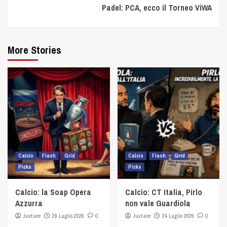
Padel: PCA, ecco il Torneo ViWA
More Stories
Calcio
Flash
Grid
Calcio
Flash
Grid
Picks
Picks
Calcio: la Soap Opera
Calcio: CT Italia, Pirlo
Azzurra
non vale Guardiola
Juxtare
29 Luglio 2026
0
Juxtare
24 Luglio 2026
0