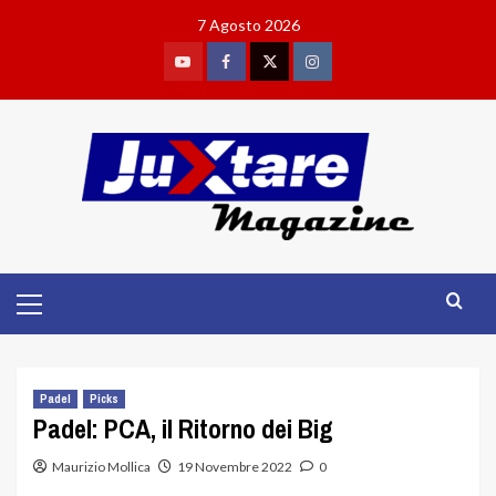
Skip
7 Agosto 2026
to
content
Youtube
Facebook
Twitter
Instagram
Primary
Menu
Padel
Picks
Padel: PCA, il Ritorno dei Big
Maurizio Mollica
19 Novembre 2022
0