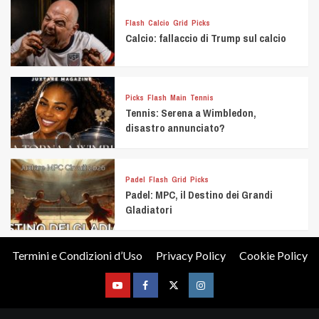
Flash
Calcio
Grid
Picks
Calcio: fallaccio di Trump sul calcio
Picks
Flash
Main
Tennis
Tennis: Serena a Wimbledon,
disastro annunciato?
Padel
Flash
Grid
Picks
Padel: MPC, il Destino dei Grandi
Gladiatori
Termini e Condizioni d’Uso
Privacy Policy
Cookie Policy
Youtube
Facebook
Twitter
Instagram