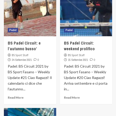
Padel
Padel
BS Padel Circuit: e
BS Padel Circuit:
l’autunno busso’
weekend prolifico
BS Sport Staff
BS Sport Staff
24 Settembre 2021
0
15 Settembre 2021
0
Padel: BS Circuit 2021 by
Padel: BS Circuit 2021 by
BS Sport Fasano – Weekly
BS Sport Fasano – Weekly
Update #21 Ciao Ragazzi! Il
Update #20 Ciao Ragazzi!
calendario ci dice che
Arriva settembre e ci porta
l'autunno...
in...
Read More
Read More