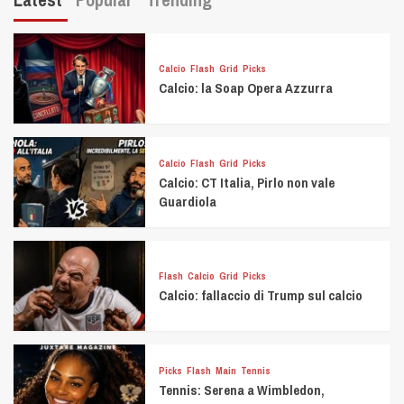
Calcio
Flash
Grid
Picks
Calcio: la Soap Opera Azzurra
Calcio
Flash
Grid
Picks
Calcio: CT Italia, Pirlo non vale
Guardiola
Flash
Calcio
Grid
Picks
Calcio: fallaccio di Trump sul calcio
Picks
Flash
Main
Tennis
Tennis: Serena a Wimbledon,