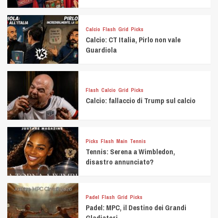
Calcio
Flash
Grid
Picks
Calcio: CT Italia, Pirlo non vale
Guardiola
Flash
Calcio
Grid
Picks
Calcio: fallaccio di Trump sul calcio
Picks
Flash
Main
Tennis
Tennis: Serena a Wimbledon,
disastro annunciato?
Padel
Flash
Grid
Picks
Padel: MPC, il Destino dei Grandi
Gladiatori