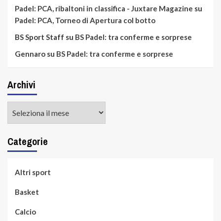
Padel: PCA, ribaltoni in classifica - Juxtare Magazine
su
Padel: PCA, Torneo di Apertura col botto
BS Sport Staff
su
BS Padel: tra conferme e sorprese
Gennaro
su
BS Padel: tra conferme e sorprese
Archivi
Archivi
Categorie
Altri sport
Basket
Calcio