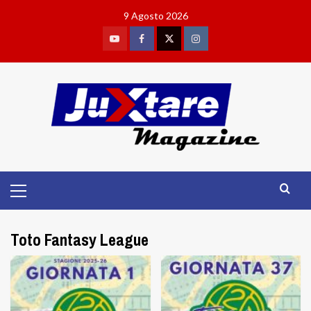
Skip
9 Agosto 2026
to
content
Youtube
Facebook
Twitter
Instagram
Primary
Menu
Toto Fantasy League