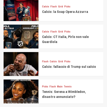
Calcio
Flash
Grid
Picks
Calcio: la Soap Opera Azzurra
Calcio
Flash
Grid
Picks
Calcio: CT Italia, Pirlo non vale
Guardiola
Flash
Calcio
Grid
Picks
Calcio: fallaccio di Trump sul calcio
Picks
Flash
Main
Tennis
Tennis: Serena a Wimbledon,
disastro annunciato?