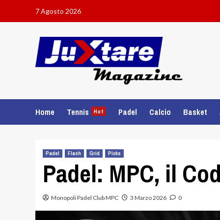
Skip
7 Agosto 2026
to
content
Home
Tennis
Padel
Calcio
Basket
Hot
Padel
Flash
Grid
Picks
Padel: MPC, il Cod
Monopoli Padel Club MPC
3 Marzo 2026
0