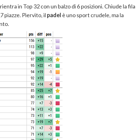
 rientra in Top 32 con un balzo di 6 posizioni. Chiude la fila
7 piazze. Piervito, il
padel
è uno sport crudele, ma la
nto.