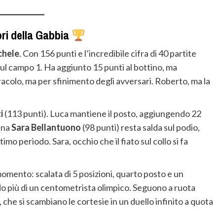
ori della Gabbia
chele
. Con 156 punti e l’incredibile cifra di 40 partite
sul campo 1. Ha aggiunto 15 punti al bottino, ma
acolo, ma per sfinimento degli avversari. Roberto, ma la
i
(113 punti). Luca mantiene il posto, aggiungendo 22
gina
Sara Bellantuono
(98 punti) resta salda sul podio,
imo periodo. Sara, occhio che il fiato sul collo si fa
omento: scalata di 5 posizioni, quarto posto e un
o più di un centometrista olimpico. Seguono a ruota
, che si scambiano le cortesie in un duello infinito a quota