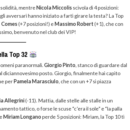
solidità, mentre
Nicola Miccolis
scivola di 4 posizioni:
gli avversari hanno iniziato a farti girare la testa? La Top
o Comes
(+7 posizioni!) e
Massimo Robert
(+1), che con
assimo, benvenuto nel club dei VIP!
della Top 32
enomeni paranormali.
Giorgio Pinto
, stanco di guardare dal
 al diciannovesimo posto. Giorgio, finalmente hai capito
he per
Pamela Marasciulo
, che con un +7 si piazza
a Allegrini
(-11). Mattia, dalle stelle alle stalle in un
to tattico, o forse le scuse “c’era il sole” e “la palla
he
Miriam Longano
perde 5 posizioni: Miriam, la Top 10 ti