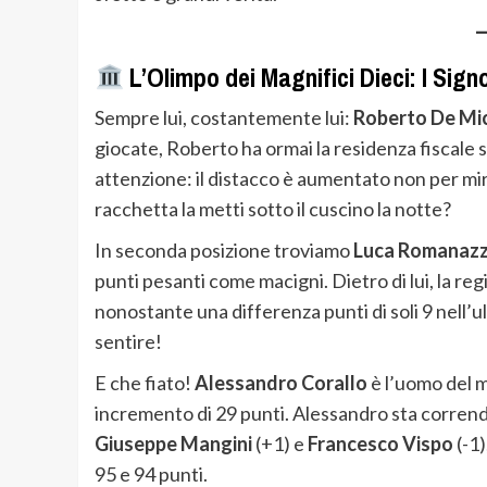
L’Olimpo dei Magnifici Dieci: I Sign
Sempre lui, costantemente lui:
Roberto De Mi
giocate, Roberto ha ormai la residenza fiscale 
attenzione: il distacco è aumentato non per mir
racchetta la metti sotto il cuscino la notte?
In seconda posizione troviamo
Luca Romanazz
punti pesanti come macigni. Dietro di lui, la re
nonostante una differenza punti di soli 9 nell’ult
sentire!
E che fiato!
Alessandro Corallo
è l’uomo del m
incremento di 29 punti. Alessandro sta corrend
Giuseppe Mangini
(+1) e
Francesco Vispo
(-1)
95 e 94 punti.