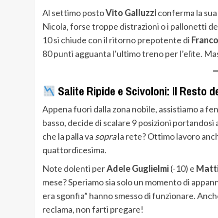
Al settimo posto
Vito Galluzzi
conferma la sua 
Nicola, forse troppe distrazioni o i pallonetti de
10 si chiude con il ritorno prepotente di
Franc
80 punti agguanta l’ultimo treno per l’elite. M
Salite Ripide e Scivoloni: Il Resto 
Appena fuori dalla zona nobile, assistiamo a f
basso, decide di scalare 9 posizioni portandosi
che la palla va
sopra
la rete? Ottimo lavoro anc
quattordicesima.
Note dolenti per
Adele Guglielmi
(-10) e
Matti
mese? Speriamo sia solo un momento di appannamen
era sgonfia” hanno smesso di funzionare. Anc
reclama, non farti pregare!