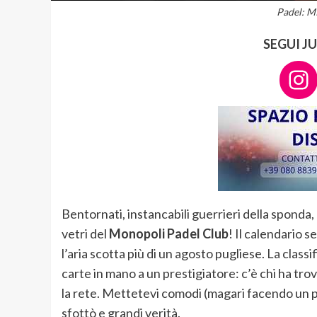
Padel: MP
SEGUI J
In
Bentornati, instancabili guerrieri della sponda,
vetri del
Monopoli Padel Club
! Il calendario 
l’aria scotta più di un agosto pugliese. La clas
carte in mano a un prestigiatore: c’è chi ha tro
la rete. Mettetevi comodi (magari facendo un po’
sfottò e grandi verità.