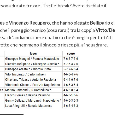
rsona durato tre ore! Tre tie-break? Avete rischiato il
.
res
e
Vincenzo Recupero
, che hanno piegato
Bellipario
e
che il pareggio tecnico (cosa rara!) tra la coppia
Vitto
/
De
e sa di “andiamo a bere una birra che è meglio per tutti”. Il
tte che nemmeno il binocolo riesce più a inquadrare.