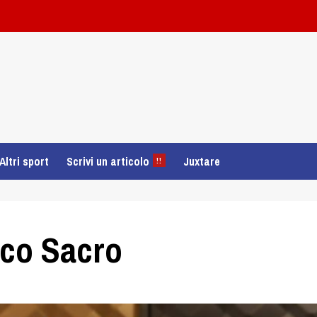
Altri sport
Scrivi un articolo
Juxtare
!!
oco Sacro