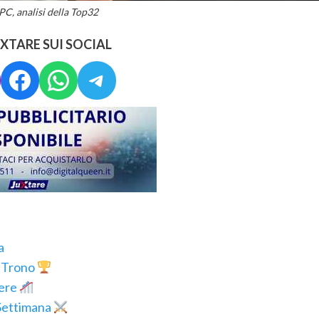
C, analisi della Top32
UXTARE SUI SOCIAL
stagram
Facebook
WhatsApp
Telegram
a
l Trono
bere
 Settimana