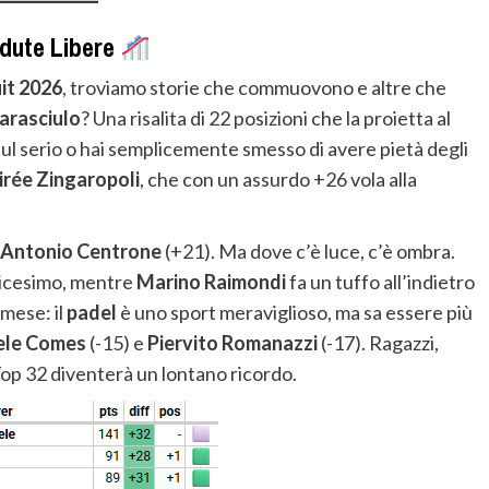
adute Libere
it 2026
, troviamo storie che commuovono e altre che
arasciulo
? Una risalita di 22 posizioni che la proietta al
ul serio o hai semplicemente smesso di avere pietà degli
irée Zingaropoli
, che con un assurdo +26 vola alla
Antonio Centrone
(+21). Ma dove c’è luce, c’è ombra.
dicesimo, mentre
Marino Raimondi
fa un tuffo all’indietro
 mese: il
padel
è uno sport meraviglioso, ma sa essere più
ele Comes
(-15) e
Piervito Romanazzi
(-17). Ragazzi,
a Top 32 diventerà un lontano ricordo.