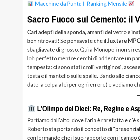
Macchine da Punti: Il Ranking Mensile
Sacro Fuoco sul Cemento: il V
Cari adepti della sponda, amanti del vetro e ins
ben ritrovati! Se pensavate che il
Juxtare MPC 
sbagliavate di grosso. Qui a Monopoli non si resp
lob perfetto mentre cerchi di addentare un pan
tempesta: ci sono stati crolli vertiginosi, asce
testa e il mantello sulle spalle. Bando alle cia
date la colpa a lei per ogni errore) e vediamo ch
L’Olimpo dei Dieci: Re, Regine e As
Partiamo dall’alto, dove l’aria è rarefatta e c’è s
Roberto sta portando il concetto di “presenzialis
confermando che il suo rapporto con il campo è 