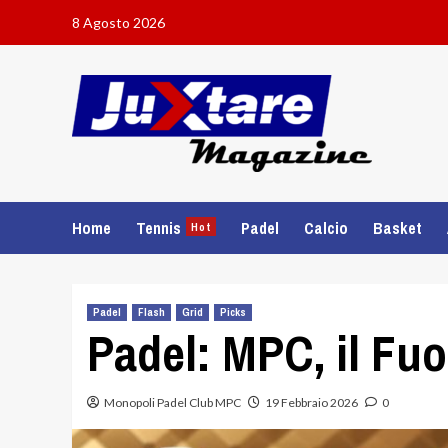
Skip
8 Agosto 2026
to
content
Home
Tennis
Padel
Calcio
Basket
Hot
Padel
Flash
Grid
Picks
Padel: MPC, il Fu
Monopoli Padel Club MPC
19 Febbraio 2026
0