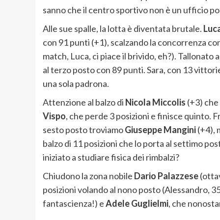
sanno che il centro sportivo non è un ufficio po
Alle sue spalle, la lotta è diventata brutale.
Luc
con 91 punti (+1), scalzando la concorrenza con
match, Luca, ci piace il brivido, eh?). Tallonato 
al terzo posto con 89 punti. Sara, con 13 vittori
una sola padrona.
Attenzione al balzo di
Nicola Miccolis
(+3) che 
Vispo
, che perde 3 posizioni e finisce quinto. 
sesto posto troviamo
Giuseppe Mangini
(+4), 
balzo di 11 posizioni che lo porta al settimo pos
iniziato a studiare fisica dei rimbalzi?
Chiudono la zona nobile
Dario Palazzese
(ottav
posizioni volando al nono posto (Alessandro, 35
fantascienza!) e
Adele Guglielmi
, che nonosta