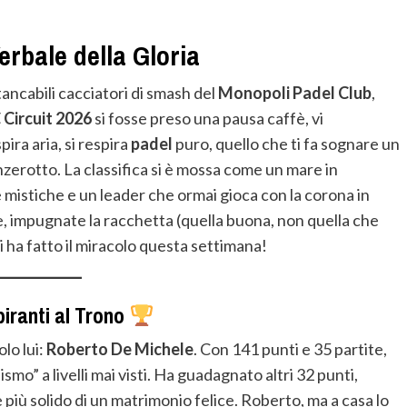
erbale della Gloria
tancabili cacciatori di smash del
Monopoli Padel Club
,
Circuit 2026
si fosse preso una pausa caffè, vi
ira aria, si respira
padel
puro, quello che ti fa sognare un
zerotto. La classifica si è mossa come un mare in
se mistiche e un leader che ormai gioca con la corona in
nce, impugnate la racchetta (quella buona, non quella che
i ha fatto il miracolo questa settimana!
piranti al Trono
olo lui:
Roberto De Michele
. Con 141 punti e 35 partite,
mo” a livelli mai visti. Ha guadagnato altri 32 punti,
più solido di un matrimonio felice. Roberto, ma a casa lo