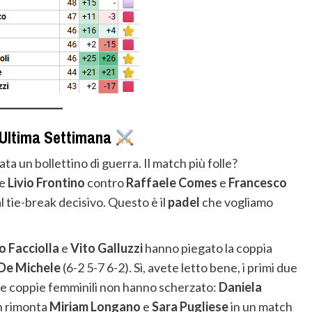
l’Ultima Settimana
ata un bollettino di guerra. Il match più folle?
e
Livio Frontino
contro
Raffaele Comes
e
Francesco
 al tie-break decisivo. Questo è il
padel
che vogliamo
o Facciolla
e
Vito Galluzzi
hanno piegato la coppia
De Michele
(6-2 5-7 6-2). Sì, avete letto bene, i primi due
 le coppie femminili non hanno scherzato:
Daniela
n rimonta
Miriam Longano
e
Sara Pugliese
in un match