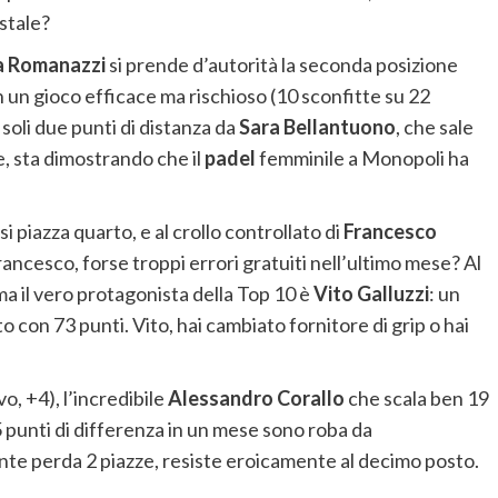
stale?
a Romanazzi
si prende d’autorità la seconda posizione
 un gioco efficace ma rischioso (10 sconfitte su 22
a soli due punti di distanza da
Sara Bellantuono
, che sale
e, sta dimostrando che il
padel
femminile a Monopoli ha
si piazza quarto, e al crollo controllato di
Francesco
Francesco, forse troppi errori gratuiti nell’ultimo mese? Al
ma il vero protagonista della Top 10 è
Vito Galluzzi
: un
to con 73 punti. Vito, hai cambiato fornitore di grip o hai
o, +4), l’incredibile
Alessandro Corallo
che scala ben 19
 punti di differenza in un mese sono roba da
nte perda 2 piazze, resiste eroicamente al decimo posto.