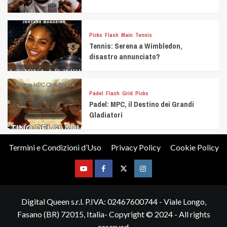
Picks
Flash
Main
Tennis
Tennis: Serena a Wimbledon,
disastro annunciato?
Padel
Flash
Grid
Picks
Padel: MPC, il Destino dei Grandi
Gladiatori
Termini e Condizioni d’Uso
Privacy Policy
Cookie Policy
Youtube
Facebook
Twitter
Instagram
Digital Queen s.r.l. P.IVA: 02467600744 - Viale Longo,
Fasano (BR) 72015, Italia- Copyright © 2024 - All rights
reserved