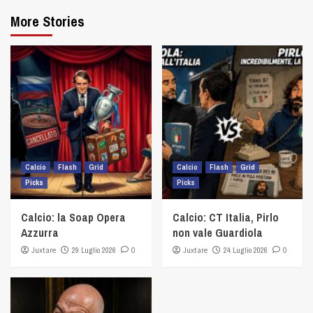
More Stories
Calcio
Flash
Grid
Calcio
Flash
Grid
Picks
Picks
Calcio: la Soap Opera
Calcio: CT Italia, Pirlo
Azzurra
non vale Guardiola
Juxtare
29 Luglio 2026
0
Juxtare
24 Luglio 2026
0