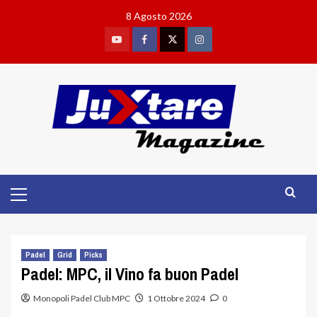
Skip
8 Agosto 2026
to
content
Youtube
Facebook
Twitter
Instagram
Primary
Menu
Padel
Grid
Picks
Padel: MPC, il Vino fa buon Padel
Monopoli Padel Club MPC
1 Ottobre 2024
0