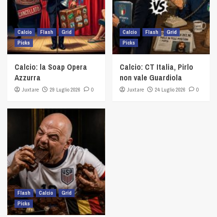
Calcio
Flash
Grid
Calcio
Flash
Grid
Picks
Picks
Calcio: la Soap Opera
Calcio: CT Italia, Pirlo
Azzurra
non vale Guardiola
Juxtare
29 Luglio 2026
0
Juxtare
24 Luglio 2026
0
Flash
Calcio
Grid
Picks