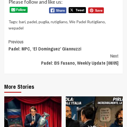
Please follow and like us:
Tags:
bari
,
padel
,
puglia
,
rutigliano
,
We Padel Rutigliano
,
wepadel
Continue
Previous
Padel: MPC, ‘El Dominguez’ Giannuzzi
Reading
Next
Padel: BS Fasano, Weekly Update [08/05]
More Stories