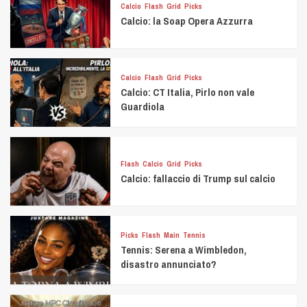
Calcio
Flash
Grid
Picks
Calcio: la Soap Opera Azzurra
Calcio
Flash
Grid
Picks
Calcio: CT Italia, Pirlo non vale
Guardiola
Flash
Calcio
Grid
Picks
Calcio: fallaccio di Trump sul calcio
Picks
Flash
Main
Tennis
Tennis: Serena a Wimbledon,
disastro annunciato?