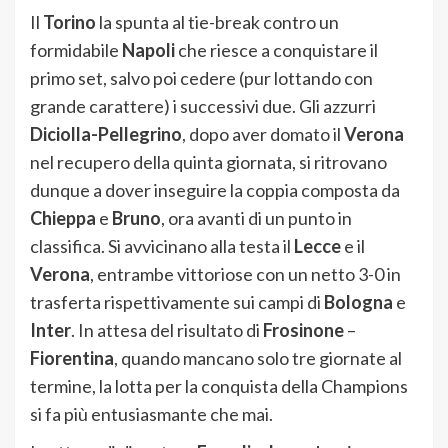
Il
Torino
la spunta al tie-break contro un
formidabile
Napoli
che riesce a conquistare il
primo set, salvo poi cedere (pur lottando con
grande carattere) i successivi due. Gli azzurri
Diciolla-Pellegrino
, dopo aver domato il
Verona
nel recupero della quinta giornata, si ritrovano
dunque a dover inseguire la coppia composta da
Chieppa
e
Bruno
, ora avanti di un punto in
classifica. Si avvicinano alla testa il
Lecce
e il
Verona
, entrambe vittoriose con un netto 3-0 in
trasferta rispettivamente sui campi di
Bologna
e
Inter
. In attesa del risultato di
Frosinone
–
Fiorentina
, quando mancano solo tre giornate al
termine, la lotta per la conquista della Champions
si fa più entusiasmante che mai.