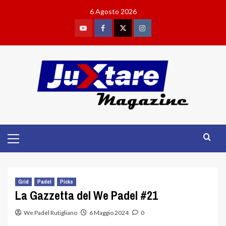
Skip
6 Agosto 2026
to
content
Youtube
Facebook
Twitter
Instagram
Primary
Menu
Grid
Padel
Picks
La Gazzetta del We Padel #21
We Padel Rutigliano
6 Maggio 2024
0