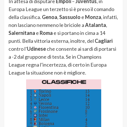
In attesa di disputare
Empoli
–
Juventus
, in
Europa League un terzetto si è preso il comando
della classifica.
Genoa
,
Sassuolo
e
Monza
, infatti,
non lasciano nemmeno le briciole a
Atalanta
,
Salernitana
e
Roma
e si portano in cima a 14
punti. Bella vittoria esterna, inoltre, del
Cagliari
contro l’
Udinese
che consente ai sardi di portarsi
a -2 dal gruppone di testa. Se in Champions
League regna l’incertezza, di certo in Europa
League la situazione non è migliore.