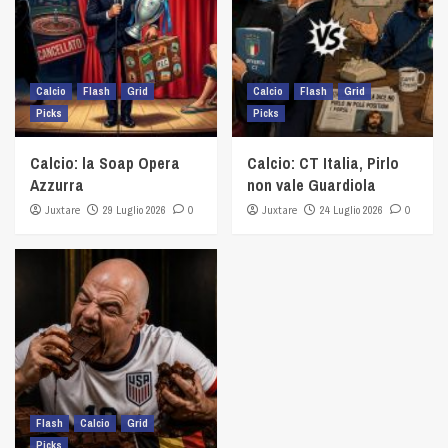
Calcio
Flash
Grid
Calcio
Flash
Grid
Picks
Picks
Calcio: la Soap Opera
Calcio: CT Italia, Pirlo
Azzurra
non vale Guardiola
Juxtare
29 Luglio 2026
0
Juxtare
24 Luglio 2026
0
Flash
Calcio
Grid
Picks