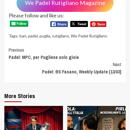
We Padel Rutigliano Magazine
Please follow and like us:
Tags:
bari
,
padel
,
puglia
,
rutigliano
,
We Padel Rutigliano
Continue
Previous
Padel: MPC, per Pugliese solo gioie
Reading
Next
Padel: BS Fasano, Weekly Update [13/03]
More Stories