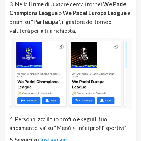
3. Nella
Home
di Juxtare cerca i tornei
We Padel
Champions League
o
We Padel Europa League
e
premi su “
Partecipa
“, il gestore del torneo
valuterà poi la tua richiesta,
4. Personalizza il tuo profilo e segui il tuo
andamento, vai su “Menù > I miei profili sportivi”
5. Seguici su
Instagram