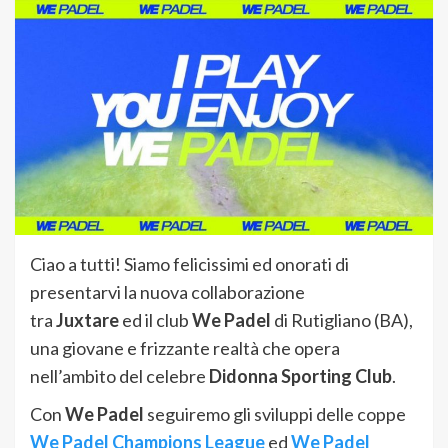
Ciao a tutti! Siamo felicissimi ed onorati di
presentarvi la nuova collaborazione
tra
Juxtare
ed il club
We Padel
di Rutigliano (BA),
una giovane e frizzante realtà che opera
nell’ambito del celebre
Didonna Sporting Club
.
Con
We Padel
seguiremo gli sviluppi delle coppe
We Padel Champions League
ed
We Padel