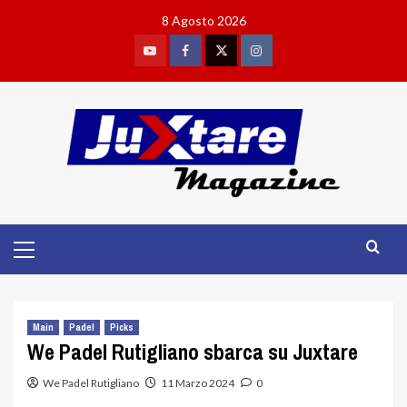
Skip
8 Agosto 2026
to
content
Youtube
Facebook
Twitter
Instagram
Primary
Menu
Main
Padel
Picks
We Padel Rutigliano sbarca su Juxtare
We Padel Rutigliano
11 Marzo 2024
0