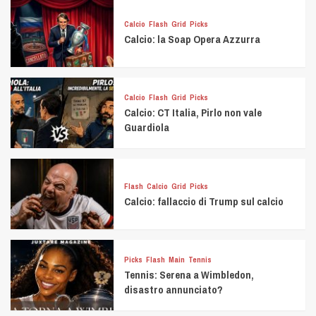
Calcio
Flash
Grid
Picks
Calcio: la Soap Opera Azzurra
Calcio
Flash
Grid
Picks
Calcio: CT Italia, Pirlo non vale
Guardiola
Flash
Calcio
Grid
Picks
Calcio: fallaccio di Trump sul calcio
Picks
Flash
Main
Tennis
Tennis: Serena a Wimbledon,
disastro annunciato?