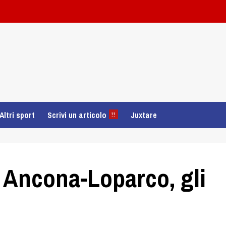
Altri sport
Scrivi un articolo
Juxtare
!!
 Ancona-Loparco, gli