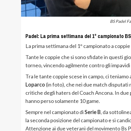
BS Padel F
Padel: La prima settimana del 1° campionato 
La prima settimana del 1° campionato a coppie 
Tante le coppie che si sono sfidate in questi g
torneo, vincendo agilmente contro gli impavid
Tra le tante coppie scese in campo, ci teniamo a
Loparco
(in foto), che nei due match disputati 
critiche degli haters del Coach Ancona. In due 
hanno perso solamente 10 game.
Sempre nel campionato di
Serie B
, da sottolin
la seconda posizione del campionato e si candi
Attenzione ai due veterani del movimento Bs Pa