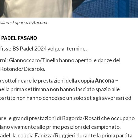
asano - Loparco e Ancona
BS PADEL FASANO
fisse BS Padel 2024 volge al termine.
iorni: Giannoccaro/Tinella hanno aperto le danze del
i Rotondo/Dicarolo.
 sottolineare le prestazioni della coppia
Ancona –
nella prima settimana non hanno lasciato spazio alle
partite non hanno concesso un solo set agli avversari ed
eare le grandi prestazioni di Bagorda/Rosati che occupano
dano vivamente alle prime posizioni del campionato.
del: la coppia Fanizza/Ruggieri durante la prima partita