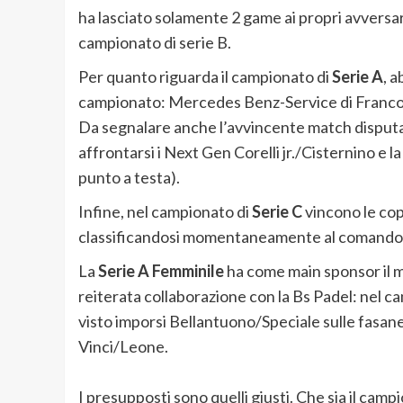
ha lasciato solamente 2 game ai propri avversar
campionato di serie B.
Per quanto riguarda il campionato di
Serie A
, 
campionato: Mercedes Benz-Service di Franco
Da segnalare anche l’avvincente match disputat
affrontarsi i Next Gen Corelli jr./Cisternino e
punto a testa).
Infine, nel campionato di
Serie C
vincono le co
classificandosi momentaneamente al comando de
La
Serie A Femminile
ha come main sponsor il m
reiterata collaborazione con la Bs Padel: nel 
visto imporsi Bellantuono/Speciale sulle fasan
Vinci/Leone.
I presupposti sono quelli giusti. Che sia il ca