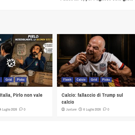
h
Grid
Picks
Flash
Calcio
Grid
Picks
Italia, Pirlo non vale
Calcio: fallaccio di Trump sul
calcio
4 Luglio 2026
0
Juxtare
6 Luglio 2026
0