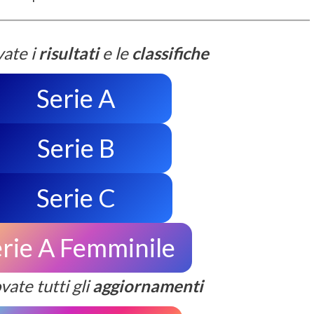
vate i
risultati
e le
classifiche
Serie A
Serie B
Serie C
rie A Femminile
vate tutti gli
aggiornamenti