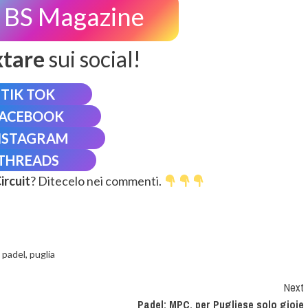
BS Magazine
xtare
sui social!
TIK TOK
FACEBOOK
NSTAGRAM
THREADS
ircuit
? Ditecelo nei commenti.
,
padel
,
puglia
Next
Padel: MPC, per Pugliese solo gioie