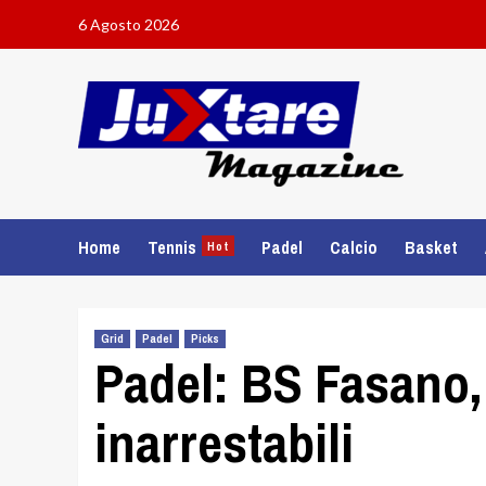
Skip
6 Agosto 2026
to
content
Home
Tennis
Padel
Calcio
Basket
Hot
Grid
Padel
Picks
Padel: BS Fasano,
inarrestabili