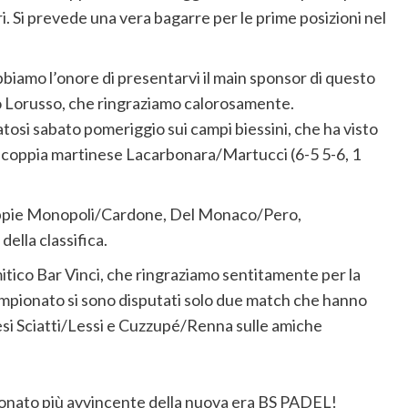
i. Si prevede una vera bagarre per le prime posizioni nel
abbiamo l’onore di presentarvi il main sponsor di questo
 Lorusso, che ringraziamo calorosamente.
osi sabato pomeriggio sui campi biessini, che ha visto
 la coppia martinese Lacarbonara/Martucci (6-5 5-6, 1
ppie Monopoli/Cardone, Del Monaco/Pero,
lla classifica.
itico Bar Vinci, che ringraziamo sentitamente per la
campionato si sono disputati solo due match che hanno
esi Sciatti/Lessi e Cuzzupé/Renna sulle amiche
mpionato più avvincente della nuova era BS PADEL!