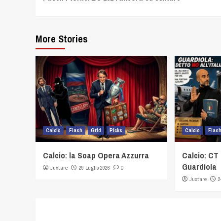
Reading
More Stories
Calcio
Flash
Grid
Picks
Calcio
Flas
Calcio: la Soap Opera Azzurra
Calcio: CT 
Guardiola
Juxtare
29 Luglio 2026
0
Juxtare
2