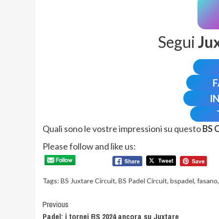
Segui
Ju
I
Quali sono le vostre impressioni su questo
BS C
Please follow and like us:
Tags:
BS Juxtare Circuit
,
BS Padel Circuit
,
bspadel
,
fasano
Continue
Previous
Padel: i tornei BS 2024 ancora su Juxtare