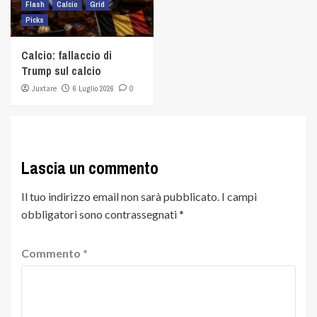
Flash
Calcio
Grid
Picks
Calcio: fallaccio di
Trump sul calcio
Juxtare
6 Luglio 2026
0
Lascia un commento
Il tuo indirizzo email non sarà pubblicato.
I campi
obbligatori sono contrassegnati
*
Commento
*