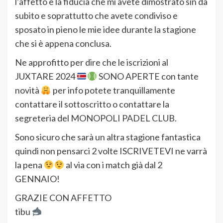
l’affetto e la fiducia che mi avete dimostrato sin da
subito e soprattutto che avete condiviso e
sposato in pieno le mie idee durante la stagione
che si è appena conclusa.
Ne approfitto per dire che le iscrizioni al
JUXTARE 2024
SONO APERTE con tante
novità
per info potete tranquillamente
contattare il sottoscritto o contattare la
segreteria del MONOPOLI PADEL CLUB.
Sono sicuro che sarà un altra stagione fantastica
quindi non pensarci 2 volte ISCRIVETEVI ne varrà
la pena
al via con i match già dal 2
GENNAIO!
GRAZIE CON AFFETTO
tibu