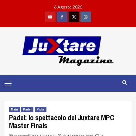
Skip
6 Agosto 2026
to
content
Youtube
Facebook
Twitter
Instagram
Primary
Menu
Main
Padel
Picks
Padel: lo spettacolo del Juxtare MPC
Master Finals
Monopoli Padel Club MPC
29 Dicembre 2023
0