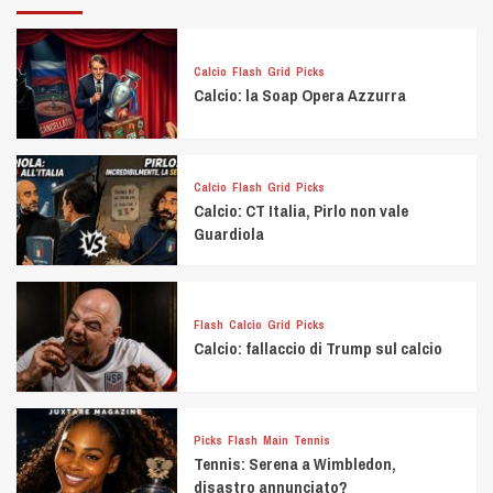
Calcio
Flash
Grid
Picks
Calcio: la Soap Opera Azzurra
Calcio
Flash
Grid
Picks
Calcio: CT Italia, Pirlo non vale
Guardiola
Flash
Calcio
Grid
Picks
Calcio: fallaccio di Trump sul calcio
Picks
Flash
Main
Tennis
Tennis: Serena a Wimbledon,
disastro annunciato?