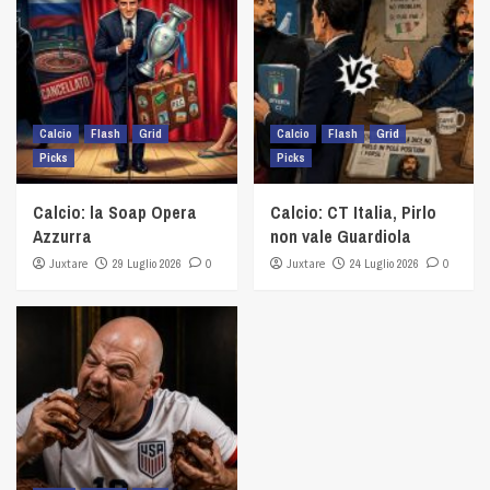
Calcio
Flash
Grid
Calcio
Flash
Grid
Picks
Picks
Calcio: la Soap Opera
Calcio: CT Italia, Pirlo
Azzurra
non vale Guardiola
Juxtare
29 Luglio 2026
0
Juxtare
24 Luglio 2026
0