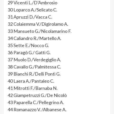
29 Vicenti L./D’Ambrosio
30 Loparco A./Selicato C.
31 Apruzzi D./Vacca C.
32 Colaiemma V./Digirolamo A.
33 Mansueto G./Nicolamarino F.
34 Caliandro R./Martello A.
35 Sette E./Nocco G.
36 Paragò G./ Gatti G.
37 Muolo D.󠁧󠁢󠁳󠁣󠁴󠁿/Verdegiglio A.
38 Cavallo G./Palmitessa C.
39 Bianchi R./Delli Ponti G.
40 Laera A./Pantaleo C.
41 Mitrotti F./Barnaba N.
42 Giampetruzzi G./De Nicolò
43 Paparella C./Pellegrino A.
44 Romanazzo V. /Albanese A.