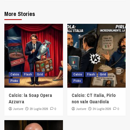
More Stories
Calcio
Flash
Grid
Calcio
Flash
Grid
Picks
Picks
Calcio: la Soap Opera
Calcio: CT Italia, Pirlo
Azzurra
non vale Guardiola
Juxtare
29 Luglio 2026
0
Juxtare
24 Luglio 2026
0