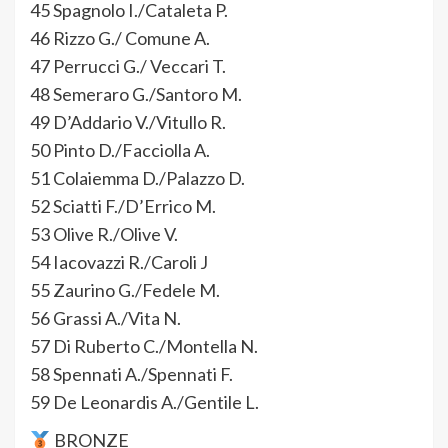
45 Spagnolo I./Cataleta P.
46 Rizzo G./ Comune A.
47 Perrucci G./ Veccari T.
48 Semeraro G./Santoro M.
49 D’Addario V./Vitullo R.
50 Pinto D./Facciolla A.
51 Colaiemma D./Palazzo D.
52 Sciatti F./D’Errico M.
53 Olive R./Olive V.
54 Iacovazzi R./Caroli J
55 Zaurino G./Fedele M.
56 Grassi A./Vita N.
57 Di Ruberto C./Montella N.
58 Spennati A./Spennati F.
59 De Leonardis A./Gentile L.
BRONZE