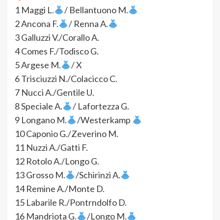
1 Maggi L.
/ Bellantuono M.
2 Ancona F.
/ Renna A.
3 Galluzzi V./Corallo A.
4 Comes F./Todisco G.
5 Argese M.
/ X
6 Trisciuzzi N./Colacicco C.
7 Nucci A./Gentile U.
8 Speciale A.
/ Lafortezza G.
9 Longano M.
/Westerkamp
10 Caponio G./Zeverino M.
11 Nuzzi A./Gatti F.
12 Rotolo A./Longo G.
13 Grosso M.
/Schirinzi A.
14 Remine A./Monte D.
15 Labarile R./Pontrndolfo D.
16 Mandriota G.
/Longo M.