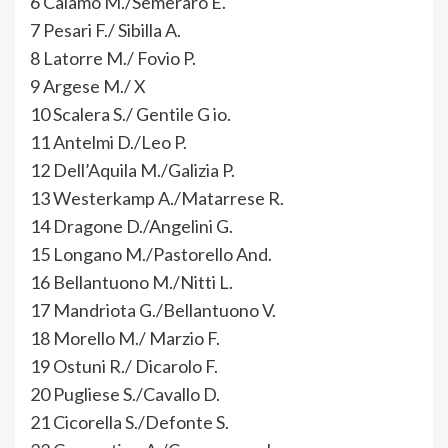
6 Calamo M./Semeraro E.
7 Pesari F./ Sibilla A.
8 Latorre M./ Fovio P.
9 Argese M./ X
10 Scalera S./ Gentile G io.
11 Antelmi D./Leo P.
12 Dell’Aquila M./Galizia P.
13 Westerkamp A./Matarrese R.
14 Dragone D./Angelini G.
15 Longano M./Pastorello And.
16 Bellantuono M./Nitti L.
17 Mandriota G./Bellantuono V.
18 Morello M./ Marzio F.
19 Ostuni R./ Dicarolo F.
20 Pugliese S./Cavallo D.
21 Cicorella S./Defonte S.