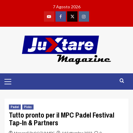
Skip
7 Agosto 2026
to
content
Youtube
Facebook
Twitter
Instagram
Primary
Menu
Padel
Picks
Tutto pronto per il MPC Padel Festival
Tap-In & Partners
Monopoli Padel Club MPC
14 Settembre 2023
0