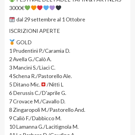
3000€
dal 29 settembre al 1 Ottobre
ISCRIZIONI APERTE
GOLD
1 Prudentini P./Caramia D.
2 Avella G./Calò A.
3 Mancini S./Liaci C.
4 Schena R./Pastorello Ale.
5 Ditano Mic.
/Nitti L
6 Derussis C./D’aprile G.
7 Crovace M./Cavallo D.
8 Zingaropoli M./Pastorello And.
9 Caliò F./Dabbicco M.
10 Lamanna G./Lacitignola M.