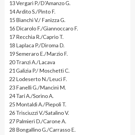
13 Vergari P./D’Amanzo G.
14 Ardito S./Pinto F.
15 Bianchi V./ Fanizza G.
16 Dicarolo F./Giannoccaro F.
17 Recchia R./Caprio T.
18 Laplaca P./Diroma D.
19 Semeraro E./Marzio F.
20 Tranzi A./Lacava
21 Galizia P./ Moschetti C.
22 Lodeserto N./Leuci F.
23 Fanelli G./Mancini M.
24 Tarí A./Sorino A.
25 Montaldi A./Piepoli T.
26 Trisciuzzi V./Satalino V.
27 Palmieri D./Carone A.
28 Bongallino G./Carrasso E.