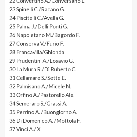
22 Convertino A./Conversano L.
23 Spinelli C./Racano G.
24 Piscitelli C./Avella G.
25 Palma J./Delli Ponti G.
26 Napoletano M./Bagordo F.
27 Conserva V./Furio F.
28 Francavilla/Ghionda
29 Prudentini A./Losavio G.
30 La Mura R./Di Ruberto C.
31 Cellamare S./Sette E.
32 Palmisano A./Micele N.
33 Orfino A./Pastorello Ale.
34 Semeraro S./Grassi A.
35 Perrino A. /Buongiorno A.
36 Di Domenico A. /Mottola F.
37 Vinci A./ X