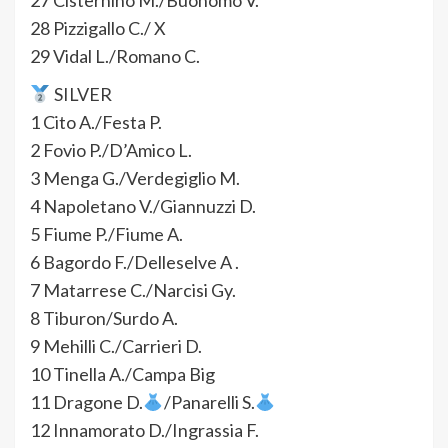
27 Cisternino M./Buonomo V.
28 Pizzigallo C./ X
29 Vidal L./Romano C.
SILVER
1 Cito A./Festa P.
2 Fovio P./D’Amico L.
3 Menga G./Verdegiglio M.
4 Napoletano V./Giannuzzi D.
5 Fiume P./Fiume A.
6 Bagordo F./Delleselve A .
7 Matarrese C./Narcisi Gy.
8 Tiburon/Surdo A.
9 Mehilli C./Carrieri D.
10 Tinella A./Campa Big
11 Dragone D.
/Panarelli S.
12 Innamorato D./Ingrassia F.