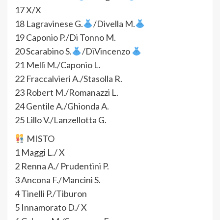
17 X/X
18 Lagravinese G.
/Divella M.
19 Caponio P./Di Tonno M.
20 Scarabino S.
/DiVincenzo
21 Melli M./Caponio L.
22 Fraccalvieri A./Stasolla R.
23 Robert M./Romanazzi L.
24 Gentile A./Ghionda A.
25 Lillo V./Lanzellotta G.
MISTO
1 Maggi L./ X
2 Renna A./ Prudentini P.
3 Ancona F./Mancini S.
4 Tinelli P./Tiburon
5 Innamorato D./ X