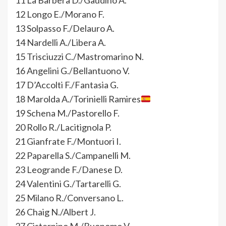
11 La Barbera D./Gaudino A.
12 Longo E./Morano F.
13 Solpasso F./Delauro A.
14 Nardelli A./Libera A.
15 Trisciuzzi C./Mastromarino N.
16 Angelini G./Bellantuono V.
17 D’Accolti F./Fantasia G.
18 Marolda A./Torinielli Ramires
19 Schena M./Pastorello F.
20 Rollo R./Lacitignola P.
21 Gianfrate F./Montuori I.
22 Paparella S./Campanelli M.
23 Leogrande F./Danese D.
24 Valentini G./Tartarelli G.
25 Milano R./Conversano L.
26 Chaig N./Albert J.