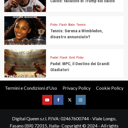
Calcio: fallaccio di Trump sul calcio
Picks
Flash
Main
Tennis
Tennis: Serena a Wimbledon,
disastro annunciato?
Padel
Flash
Grid
Picks
Padel: MPC, il Destino dei Grandi
Gladiatori
Termini e Condizioni d’Uso
Privacy Policy
Cookie Policy
Youtube
Facebook
Twitter
Instagram
Digital Queen s.r.l. P.IVA: 02467600744 - Viale Longo,
Fasano (BR) 72015, Italia- Copyright © 2024 - All rights