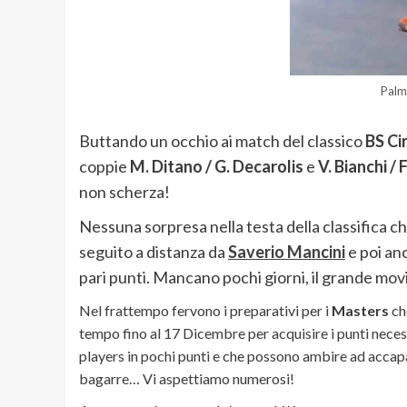
Palm
Buttando un occhio ai match del classico
BS Ci
coppie
M. Ditano / G. Decarolis
e
V. Bianchi / 
non scherza!
Nessuna sorpresa nella testa della classifica 
seguito a distanza da
Saverio Mancin
i
e poi an
pari punti. Mancano pochi giorni, il grande mo
Nel frattempo fervono i preparativi per i
Masters
ch
tempo fino al 17 Dicembre per acquisire i punti neces
players in pochi punti e che possono ambire ad accapar
bagarre… Vi aspettiamo numerosi!