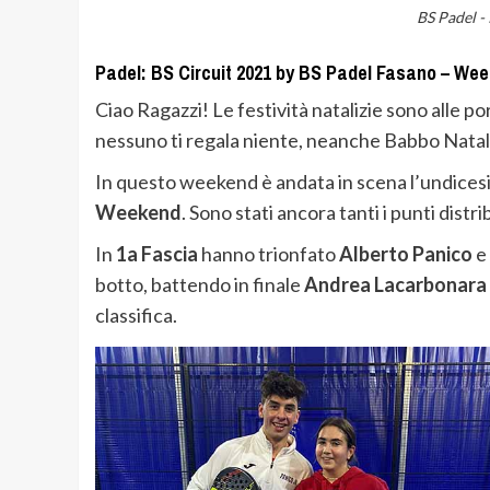
BS Padel -
Padel: BS Circuit 2021 by BS Padel Fasano – Wee
Ciao Ragazzi! Le festività natalizie sono alle p
nessuno ti regala niente, neanche Babbo Nata
In questo weekend è andata in scena l’undices
Weekend
. Sono stati ancora tanti i punti distr
In
1a Fascia
hanno trionfato
Alberto Panico
e
botto, battendo in finale
Andrea Lacarbonara
classifica.