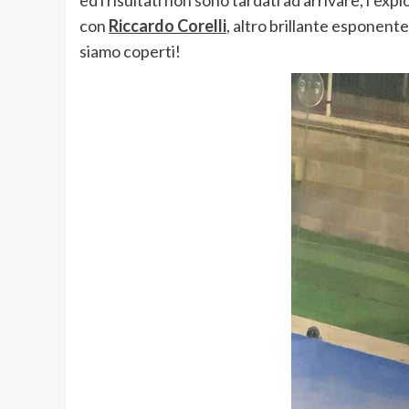
ed i risultati non sono tardati ad arrivare, l’explo
con
Riccardo Corelli
, altro brillante esponente
siamo coperti!