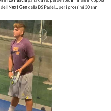
it in
2a Fascia
parla da sè: perde solo in finale in coppia
 dell
Next Gen
della BS Padel… per i prossimi 30 anni