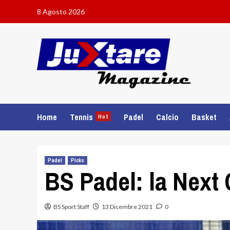
Skip
8 Agosto 2026
to
content
Home
Tennis
Padel
Calcio
Basket
Hot
Padel
Picks
BS Padel: la Next 
BS Sport Staff
13 Dicembre 2021
0