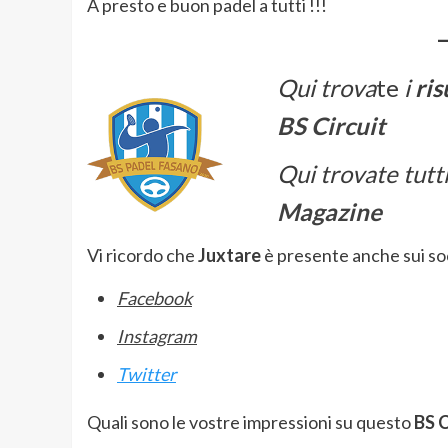
A presto e buon padel a tutti !!!
Qui trova
te
i
ris
BS Circuit
Qui trovate tutti
Magazine
Vi ricordo che
Juxtare
è presente anche sui soc
Facebook
Instagram
Twitter
Quali sono le vostre impressioni su questo
BS C