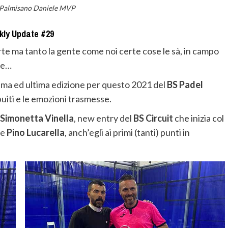
 Palmisano Daniele MVP
kly Update #29
orte ma tanto la gente come noi certe cose le sà, in campo
le…
ima ed ultima edizione per questo 2021 del
BS Padel
ibuiti e le emozioni trasmesse.
Simonetta Vinella
, new entry del
BS Circuit
che inizia col
e
Pino Lucarella
, anch’egli ai primi (tanti) punti in