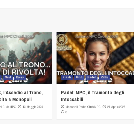
Grid
Picks
Flash
Grid
Padel
Picks
, l’Assedio al Trono,
Padel: MPC, il Tramonto degli
volta a Monopoli
Intoccabili
el Club MPC
13 Maggio 2026
Monopoli Padel Club MPC
21 Aprile 2026
0