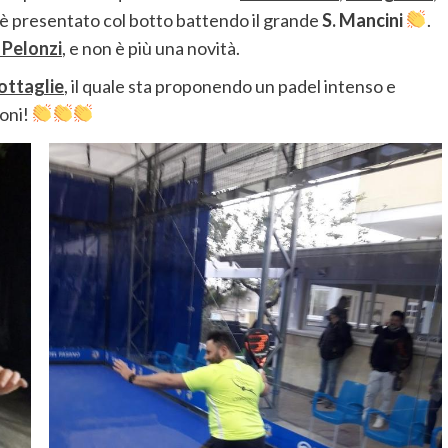
i è presentato col botto battendo il grande
S. Mancini
.
 Pelonzi
, e non è più una novità.
ottaglie
, il quale sta proponendo un padel intenso e
ioni!