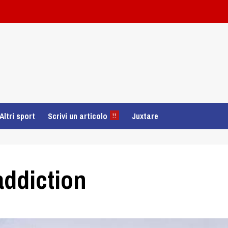
Altri sport
Scrivi un articolo
Juxtare
!!
addiction