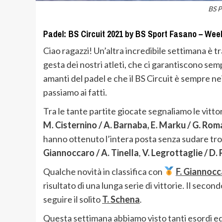
BS P
Padel: BS Circuit 2021 by BS Sport Fasano – Wee
Ciao ragazzi! Un’altra incredibile settimana è tr
gesta dei nostri atleti, che ci garantiscono s
amanti del padel e che il BS Circuit è sempre nei
passiamo ai fatti.
Tra le tante partite giocate segnaliamo le vitto
M. Cisternino / A. Barnaba, E. Marku / G. Ro
hanno ottenuto l’intera posta senza sudare t
Giannoccaro / A. Tinella
,
V. Legrottaglie / D. P
Qualche novità in classifica con
F. Giannocc
risultato di una lunga serie di vittorie. Il seco
seguire il solito
T. Schena
.
Questa settimana abbiamo visto tanti esordi ed i