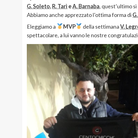
G. Soleto
,
R. Tarì
e
A. Barnaba
, quest’ultimo s
Abbiamo anche apprezzato l’ottima forma di
G.
Eleggiamo a
MVP
della settimana
V. Legr
spettacolare, a lui vanno le nostre congratulaz