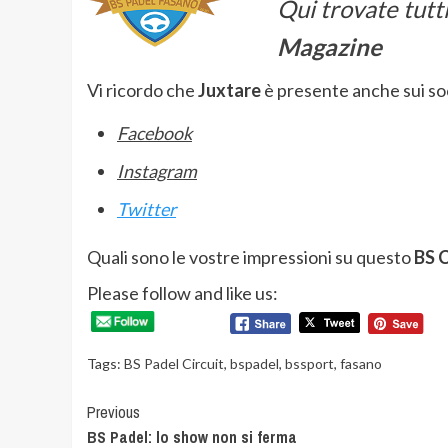
Qui trovate tutti
Magazine
Vi ricordo che
Juxtare
è presente anche sui soc
Facebook
Instagram
Twitter
Quali sono le vostre impressioni su questo
BS C
Please follow and like us:
Tags:
BS Padel Circuit
,
bspadel
,
bssport
,
fasano
Continue
Previous
BS Padel: lo show non si ferma