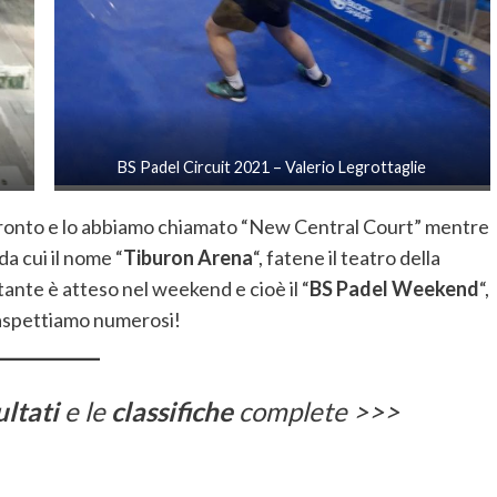
BS Padel Circuit 2021 – Valerio Legrottaglie
è pronto e lo abbiamo chiamato “New Central Court” mentre
da cui il nome “
Tiburon Arena
“, fatene il teatro della
nte è atteso nel weekend e cioè il “
BS Padel Weekend
“,
vi aspettiamo numerosi!
ultati
e le
classifiche
complete >>>