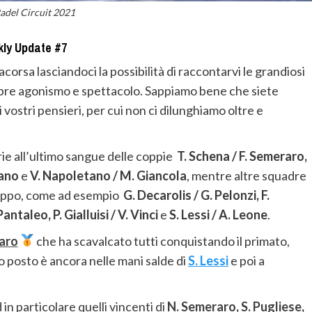
adel Circuit 2021
kly Update #7
acorsa lasciandoci la possibilità di raccontarvi le grandiosi
empre agonismo e spettacolo. Sappiamo bene che siete
 vostri pensieri, per cui non ci dilunghiamo oltre e
rie all’ultimo sangue delle coppie
T. Schena / F. Semeraro,
mano
e
V. Napoletano / M. Giancola
, mentre altre squadre
roppo, come ad esempio
G. Decarolis / G. Pelonzi, F.
antaleo, P. Gialluisi / V. Vinci
e
S. Lessi / A. Leone
.
aro
che ha scavalcato tutti conquistando il primato,
ndo posto è ancora nelle mani salde di
S. Less
i
e poi a
n particolare quelli vincenti di
N. Semeraro
,
S. Pugliese
,