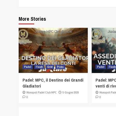
Reading
More Stories
Padel
Flash
Grid
Picks
Padel
Flash
Padel: MPC, il Destino dei Grandi
Padel: MPC
Gladiatori
venti di ri
Monopoli Padel Club MPC
5 Giugno 2026
Monopoli Pad
0
0