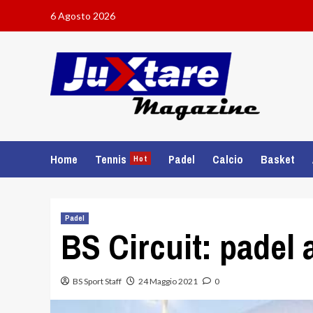
Skip
6 Agosto 2026
to
content
Home
Tennis
Padel
Calcio
Basket
Hot
Padel
BS Circuit: padel 
BS Sport Staff
24 Maggio 2021
0