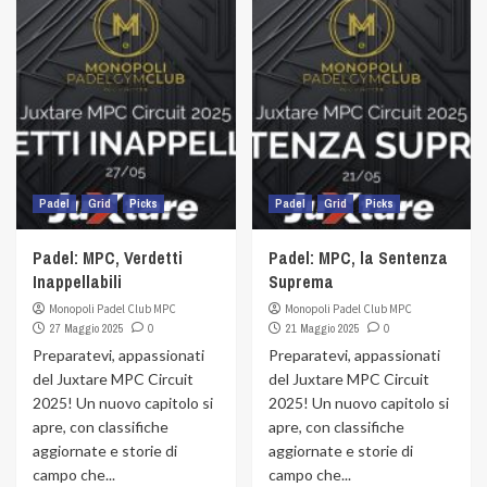
Padel
Grid
Picks
Padel
Grid
Picks
Padel: MPC, Verdetti
Padel: MPC, la Sentenza
Inappellabili
Suprema
Monopoli Padel Club MPC
Monopoli Padel Club MPC
27 Maggio 2025
0
21 Maggio 2025
0
Preparatevi, appassionati
Preparatevi, appassionati
del Juxtare MPC Circuit
del Juxtare MPC Circuit
2025! Un nuovo capitolo si
2025! Un nuovo capitolo si
apre, con classifiche
apre, con classifiche
aggiornate e storie di
aggiornate e storie di
campo che...
campo che...