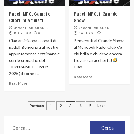
Padel: MPC, Campi e
Padel: MPC, il Grande
Cuori Infiammati
Show
Monopoli Padel Club MPC
Monopoli Padel Club MPC
15 Aprile 2025
0
8 Aprile 2025
0
Ciao amici appassionati di
Benvenuti al Grande Show:
padel! Benvenuti al nostro
al Monopoli Padel Club c'è
appuntamento settimanale
chi brilla e chi deve ancora
con le cronache del
trovare la racchetta!
"Juxtare MPC Circuit
Ciao...
2025", il torneo...
Read More
Read More
Navigazione
Previous
1
2
3
4
5
Next
articoli
Ricerca
per: