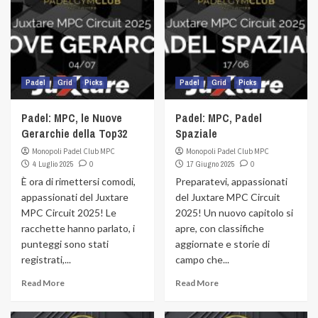
Padel
Grid
Picks
Padel
Grid
Picks
Padel: MPC, le Nuove
Padel: MPC, Padel
Gerarchie della Top32
Spaziale
Monopoli Padel Club MPC
Monopoli Padel Club MPC
4 Luglio 2025
0
17 Giugno 2025
0
È ora di rimettersi comodi,
Preparatevi, appassionati
appassionati del Juxtare
del Juxtare MPC Circuit
MPC Circuit 2025! Le
2025! Un nuovo capitolo si
racchette hanno parlato, i
apre, con classifiche
punteggi sono stati
aggiornate e storie di
registrati,...
campo che...
Read More
Read More