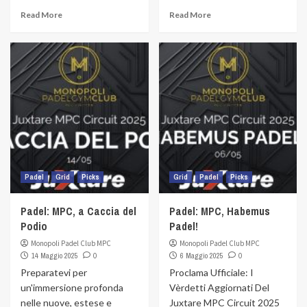
Read More
Read More
Padel
Grid
Picks
Grid
Padel
Picks
Padel: MPC, a Caccia del
Padel: MPC, Habemus
Podio
Padel!
Monopoli Padel Club MPC
Monopoli Padel Club MPC
14 Maggio 2025
0
6 Maggio 2025
0
Preparatevi per
Proclama Ufficiale: I
un'immersione profonda
Vèrdetti Aggiornati Del
nelle nuove, estese e
Juxtare MPC Circuit 2025