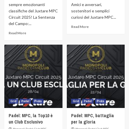
sempre emozionanti
Amici e avversari,
classifiche del Juxtare MPC
sostenitori e semplici
Circuit 2025! La Sentenza
curiosi del Juxtare MPC...
del Campo:...
Read More
Read More
Grid
Padel
Picks
Grid
Padel
Picks
Padel: MPC, la Top10 è
Padel: MPC, battaglia
un Club Esclusivo
per la gloria