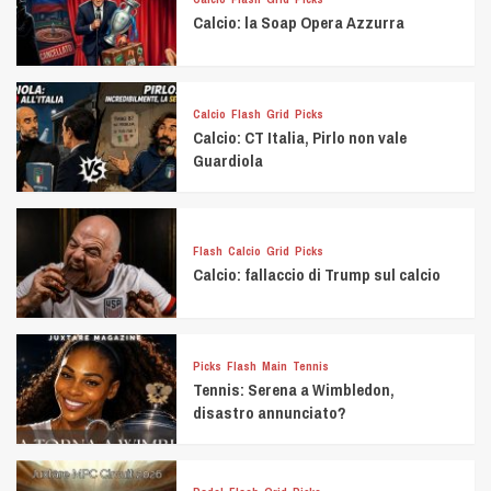
Calcio: la Soap Opera Azzurra
Calcio
Flash
Grid
Picks
Calcio: CT Italia, Pirlo non vale
Guardiola
Flash
Calcio
Grid
Picks
Calcio: fallaccio di Trump sul calcio
Picks
Flash
Main
Tennis
Tennis: Serena a Wimbledon,
disastro annunciato?