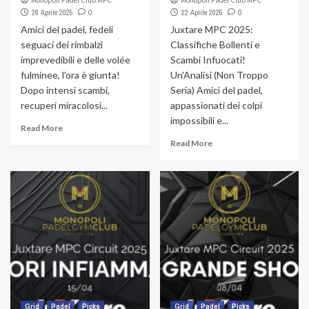
Monopoli Padel Club MPC
Monopoli Padel Club MPC
28 Aprile 2025
0
22 Aprile 2025
0
Amici del padel, fedeli
Juxtare MPC 2025:
seguaci dei rimbalzi
Classifiche Bollenti e
imprevedibili e delle volée
Scambi Infuocati!
fulminee, l'ora è giunta!
Un'Analisi (Non Troppo
Dopo intensi scambi,
Seria) Amici del padel,
recuperi miracolosi...
appassionati dei colpi
impossibili e...
Read More
Read More
Grid
Padel
Picks
Grid
Padel
Picks