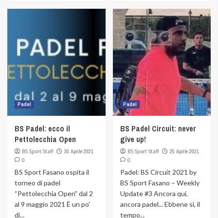
Padel
Padel
BS Padel: ecco il
BS Padel Circuit: never
Pettolecchia Open
give up!
BS Sport Staff
30 Aprile 2021
BS Sport Staff
25 Aprile 2021
0
0
BS Sport Fasano ospita il
Padel: BS Circuit 2021 by
torneo di padel
BS Sport Fasano – Weekly
“Pettolecchia Open” dal 2
Update #3 Ancora qui,
al 9 maggio 2021 È un po'
ancora padel... Ebbene sì, il
di...
tempo...