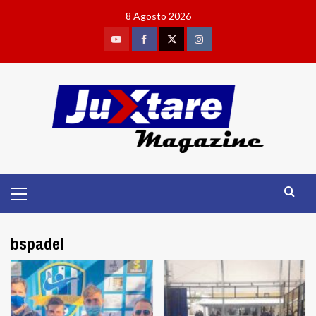
Skip
8 Agosto 2026
to
content
Youtube
Facebook
Twitter
Instagram
Primary
Menu
bspadel