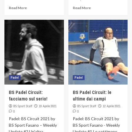
Read More
Read More
Padel
Padel
BS Padel Circuit:
BS Padel Circuit: le
facciamo sul serio!
ultime dai campi
BS Sport Staff
19 Aprile 2021
BS Sport Staff
12 Aprile 2021
0
0
Padel: BS Circuit 2021 by
Padel: BS Circuit 2021 by
BS Sport Fasano – Weekly
BS Sport Fasano - Weekly
Update #2 Un'altra
Update #1 Le settimane