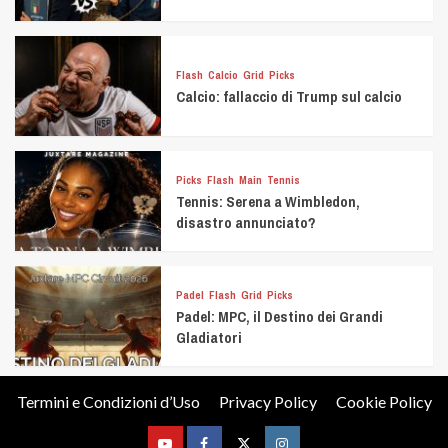
Flash
Calcio
Grid
Picks
Calcio: fallaccio di Trump sul calcio
Picks
Flash
Main
Tennis
Tennis: Serena a Wimbledon,
disastro annunciato?
Padel
Flash
Grid
Picks
Padel: MPC, il Destino dei Grandi
Gladiatori
Termini e Condizioni d’Uso
Privacy Policy
Cookie Policy