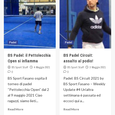
Padel
Padel
BS Padel: il Pettolecchia
BS Padel Circuit:
Open si infiamma
assalto al podio!
BS Sport Staff
4 Maggio 2021
BS Sport Staff
3 Maggio 2021
0
0
BS Sport Fasano ospita il
Padel: BS Circuit 2021 by
torneo di padel
BS Sport Fasano – Weekly
“Pettolecchia Open” dal 2
Update #4 Un'altra
al 9 maggio 2021 Ciao
settimana è passata ed
ragazzi, siamo lieti...
eccoci qui a...
Read More
Read More