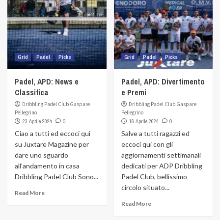
Grid
Padel
Picks
Grid
Padel
Picks
Padel, APD: News e
Padel, APD: Divertimento
Classifica
e Premi
Dribbling Padel Club Gaspare
Dribbling Padel Club Gaspare
Pellegrino
Pellegrino
23 Aprile 2024
0
16 Aprile 2024
0
Ciao a tutti ed eccoci qui
Salve a tutti ragazzi ed
su Juxtare Magazine per
eccoci qui con gli
dare uno sguardo
aggiornamenti settimanali
all'andamento in casa
dedicati per ADP Dribbling
Dribbling Padel Club Sono...
Padel Club, bellissimo
circolo situato...
Read More
Read More