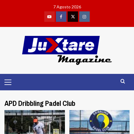
Skip
7 Agosto 2026
to
content
Youtube
Facebook
Twitter
Instagram
Primary
Menu
APD Dribbling Padel Club